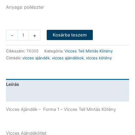
Anyaga: poliészter
Vicces
-
+
Kosárba teszem
Teli
Mintás
Cikkszám:
TK005
Kategória:
Vicces Teli Mintás Kötény
Kötény
Címkék:
vicces ajándék
,
vicces ajándékok
,
vicces kötény
-
Forma
1
-
Leírás
Vicces
Ajándék
További információk
mennyiség
Vicces Ajándék – Forma 1 – Vicces Teli Mintás Kötény
Vicces Ajándékötlet