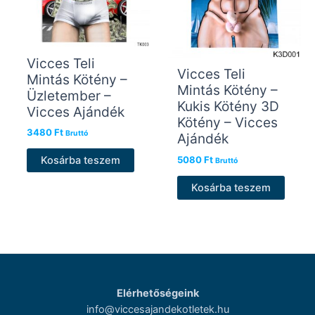
Vicces Teli
Vicces Teli
Mintás Kötény –
Mintás Kötény –
Üzletember –
Kukis Kötény 3D
Vicces Ajándék
Kötény – Vicces
3480
Ft
Bruttó
Ajándék
5080
Ft
Kosárba teszem
Bruttó
Kosárba teszem
Elérhetőségeink
info@viccesajandekotletek.hu