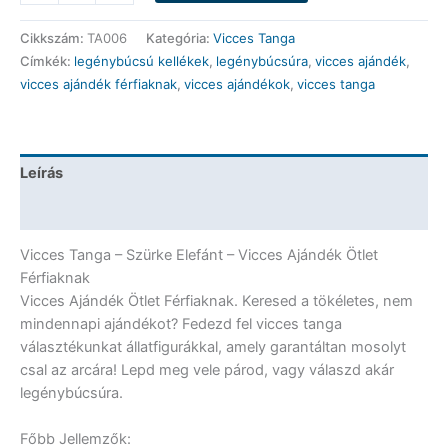
Tanga
-
Cikkszám:
TA006
Kategória:
Vicces Tanga
Szürke
Címkék:
legénybúcsú kellékek
,
legénybúcsúra
,
vicces ajándék
,
Elefánt
vicces ajándék férfiaknak
,
vicces ajándékok
,
vicces tanga
-
Vicces
Ajándék
Ötlet
Leírás
Férfiaknak
mennyiség
További információk
Vicces Tanga – Szürke Elefánt – Vicces Ajándék Ötlet
Férfiaknak
Vicces Ajándék Ötlet Férfiaknak. Keresed a tökéletes, nem
mindennapi ajándékot? Fedezd fel vicces tanga
választékunkat állatfigurákkal, amely garantáltan mosolyt
csal az arcára! Lepd meg vele párod, vagy válaszd akár
legénybúcsúra.
Főbb Jellemzők: