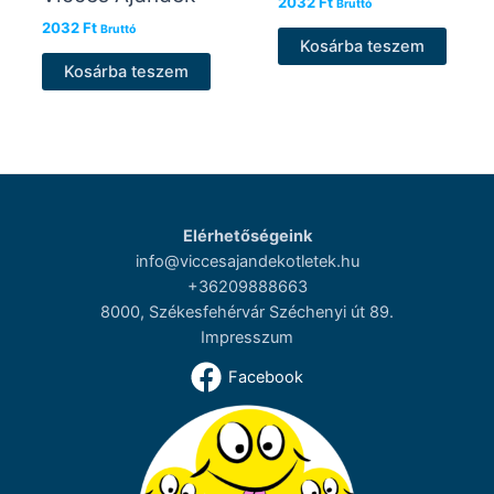
2032
Ft
Bruttó
2032
Ft
Bruttó
Kosárba teszem
Kosárba teszem
Elérhetőségeink
info@viccesajandekotletek.hu
+36209888663
8000, Székesfehérvár Széchenyi út 89.
Impresszum
Facebook