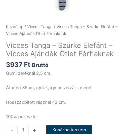
Kezdőlap
/
Vicces Tanga
/ Vicces Tanga – Szürke Elefánt –
Vicces Ajándék Ötlet Férfiaknak
Vicces Tanga – Szürke Elefánt –
Vicces Ajándék Ötlet Férfiaknak
3937
Ft
Bruttó
Gumi deréknál 2,5 cm.
Átmérő 36cm, nyúlik, így univerzális méret.
Hosszabbított résznél 42 cm.
100% poliészter
Vicces
-
+
Kosárba teszem