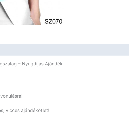
Ajándék
mennyiség
égszalag – Nyugdíjas Ajándék
vonulásra!
, vicces ajándékötlet!