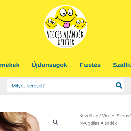
rmékek
Újdonságok
Fizetés
Szállí
Search
for:
Kezdőlap
/
Vicces Széps
Nyugdíjas Ajándék