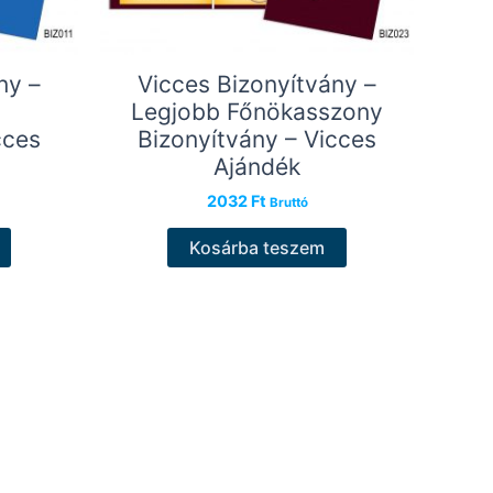
ny –
Vicces Bizonyítvány –
Legjobb Főnökasszony
cces
Bizonyítvány – Vicces
Ajándék
2032
Ft
Bruttó
Kosárba teszem