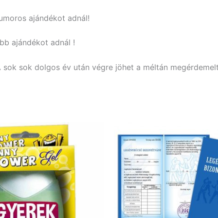
humoros ajándékot adnál!
ebb ajándékot adnál !
 A sok sok dolgos év után végre jöhet a méltán megérdemel