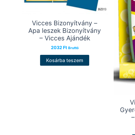
Vicces Bizonyítvány –
Apa leszek Bizonyítvány
– Vicces Ajándék
2032
Ft
Bruttó
Kosárba teszem
V
Gyer
–