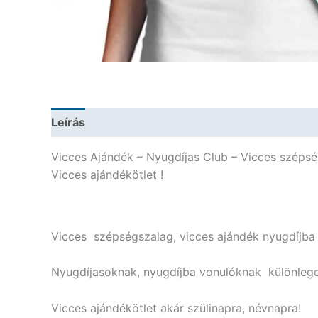
Leírás
További információk
Vicces Ajándék – Nyugdíjas Club – Vicces széps
Vicces ajándékötlet !
Vicces szépségszalag, vicces ajándék nyugdíjba 
Nyugdíjasoknak, nyugdíjba vonulóknak különleges
Vicces ajándékötlet akár szülinapra, névnapra!