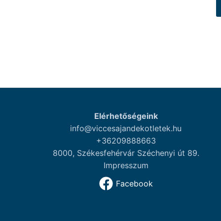
Elérhetőségeink
info@viccesajandekotletek.hu
+36209888663
8000, Székesfehérvár Széchenyi út 89.
Impresszum
Facebook