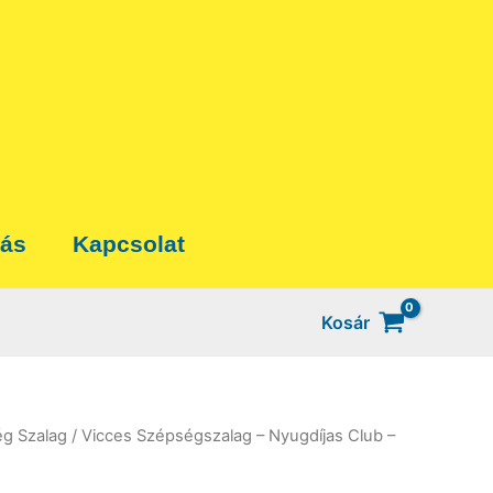
tás
Kapcsolat
Kosár
ég Szalag
/ Vicces Szépségszalag – Nyugdíjas Club –