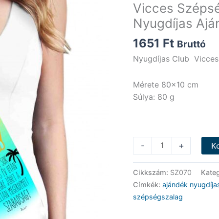
Vicces Szépsé
Nyugdíjas Ajá
1651
Ft
Bruttó
Nyugdíjas Club Vicce
Mérete 80×10 cm
Súlya: 80 g
Vicces
-
+
K
Szépségszalag
-
Cikkszám:
SZ070
Kate
Nyugdíjas
Címkék:
ajándék nyugdíja
Club
szépségszalag
-
Nyugdíjas