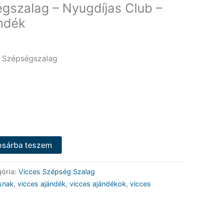
gszalag – Nyugdíjas Club –
ndék
s Szépségszalag
osárba teszem
gória:
Vicces Szépség Szalag
snak
,
vicces ajándék
,
vicces ajándékok
,
vicces