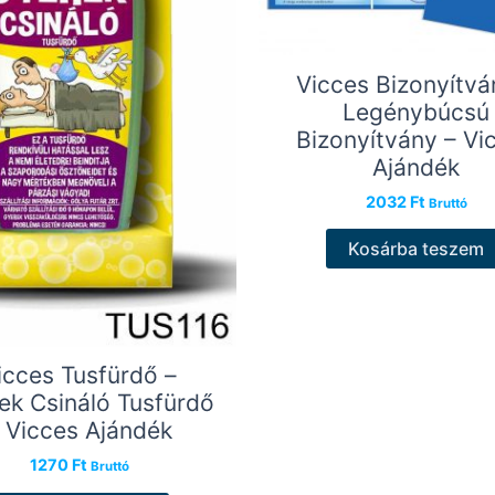
Vicces Bizonyítvá
Legénybúcsú
Bizonyítvány – Vi
Ajándék
2032
Ft
Bruttó
Kosárba teszem
icces Tusfürdő –
ek Csináló Tusfürdő
 Vicces Ajándék
1270
Ft
Bruttó