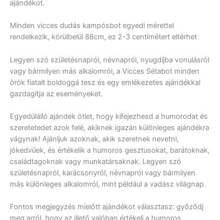
ajándékot.
Minden vicces dudás kampósbot egyedi mérettel
rendelkezik, körülbelül 88cm, ez 2-3 centimétert eltérhet
Legyen szó születésnapról, névnapról, nyugdíjba vonulásról
vagy bármilyen más alkalomról, a Vicces Sétabot minden
örök fiatalt boldoggá tesz és egy emlékezetes ajándékkal
gazdagítja az eseményeket.
Egyedülálló ajándék ötlet, hogy kifejezhesd a humorodat és
szeretetedet azok felé, akiknek igazán különleges ajándékra
vágynak! Ajánljuk azoknak, akik szeretnek nevetni,
jókedvűek, és értékelik a humoros gesztusokat, barátoknak,
családtagoknak vagy munkatársaknak. Legyen szó
születésnapról, karácsonyról, névnapról vagy bármilyen
más különleges alkalomról, mint például a vadász világnap.
Fontos megjegyzés mielőtt ajándékot választasz: győződj
meg arról, hogy az illető valóban értékeli a humoros