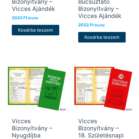
Bizonyítvány –
Búcsúztató
Vicces Ajándék
Bizonyítvány –
Vicces Ajándék
2032
Ft
Bruttó
2032
Ft
Bruttó
Kosárba teszem
Kosárba teszem
Vicces
Vicces
Bizonyítvány –
Bizonyítvány –
Nyugdíjba
18. Születésnapi