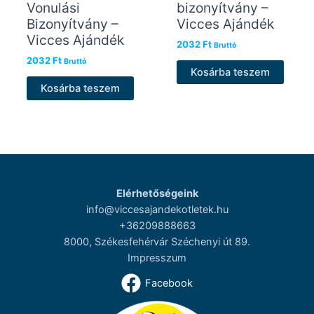
Vonulási
bizonyítvány –
Bizonyítvány –
Vicces Ajándék
Vicces Ajándék
2032
Ft
Bruttó
2032
Ft
Bruttó
Kosárba teszem
Kosárba teszem
Elérhetőségeink
info@viccesajandekotletek.hu
+36209888663
8000, Székesfehérvár Széchenyi út 89.
Impresszum
Facebook