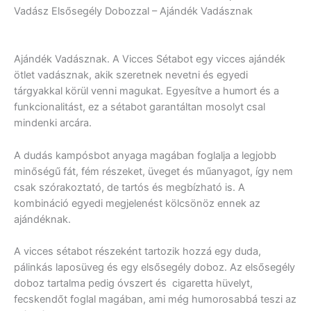
Vadásznak
Vadász Elsősegély Dobozzal – Ajándék Vadásznak
mennyiség
Ajándék Vadásznak. A Vicces Sétabot egy vicces ajándék
ötlet vadásznak, akik szeretnek nevetni és egyedi
tárgyakkal körül venni magukat. Egyesítve a humort és a
funkcionalitást, ez a sétabot garantáltan mosolyt csal
mindenki arcára.
A dudás kampósbot anyaga magában foglalja a legjobb
minőségű fát, fém részeket, üveget és műanyagot, így nem
csak szórakoztató, de tartós és megbízható is. A
kombináció egyedi megjelenést kölcsönöz ennek az
ajándéknak.
A vicces sétabot részeként tartozik hozzá egy duda,
pálinkás laposüveg és egy elsősegély doboz. Az elsősegély
doboz tartalma pedig óvszert és cigaretta hüvelyt,
fecskendőt foglal magában, ami még humorosabbá teszi az