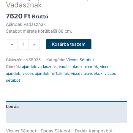
Vadásznak
7620
Ft
Bruttó
Ajándék Vadásznak
Sétabot mérete körülbelül 88 cm.
Vicces
-
+
Kosárba teszem
Sétabot
-
Cikkszám:
VSB026
Kategória:
Vicces Sétabot
Dudás
Címkék:
ajándék vadásznak
,
vadászoknak ajándék
,
vicces
Sétabot
ajándék
,
vicces ajándék férfiaknak
,
vicces ajándékok
,
vicces
-
sétabot
Dudás
Kampósbot
-
Vadász
Leírás
Elsősegély
Dobozzal
További információk
-
Ajándék
Vicces Sétabot – Dudás Sétabot – Dudás Kampósbot –