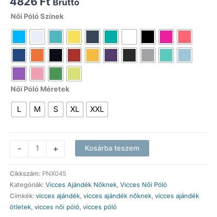
4826
Ft
Bruttó
Női Póló Színek
Női Póló Méretek
L
M
S
XL
XXL
Vicces
-
+
Kosárba teszem
Pólók
-
Cikkszám:
PNX045
Csak
Kategóriák:
Vicces Ajándék Nőknek
,
Vicces Női Póló
a
Címkék:
vicces ajándék
,
vicces ajándék nőknek
,
vicces ajándék
hülyék
ötletek
,
vicces női póló
,
vicces póló
tudnak