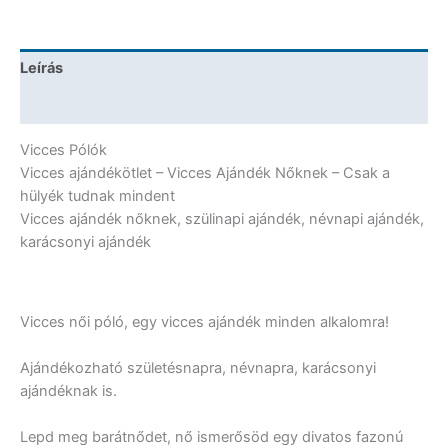
mindent
-
Vicces
Leírás
Ajándék
Nőknek
További információk
mennyiség
Vicces Pólók
Vicces ajándékötlet – Vicces Ajándék Nőknek – Csak a
hülyék tudnak mindent
Vicces ajándék nőknek, szülinapi ajándék, névnapi ajándék,
karácsonyi ajándék
Vicces női póló, egy vicces ajándék minden alkalomra!
Ajándékozható születésnapra, névnapra, karácsonyi
ajándéknak is.
Lepd meg barátnődet, nő ismerősöd egy divatos fazonú