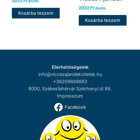
2032
Ft
Bruttó
2032
Ft
Bruttó
Kosárba teszem
Kosárba teszem
Elérhetőségeink
info@viccesajandekotletek.hu
+36209888663
8000, Székesfehérvár Széchenyi út 89.
Impresszum
Facebook