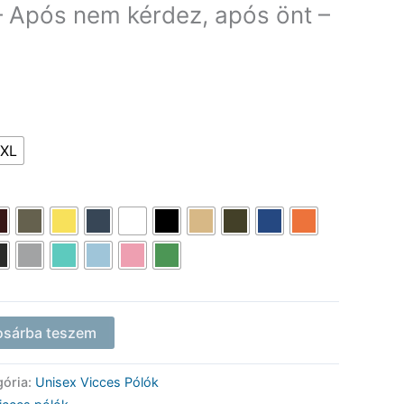
– Após nem kérdez, após önt –
XL
osárba teszem
gória:
Unisex Vicces Pólók