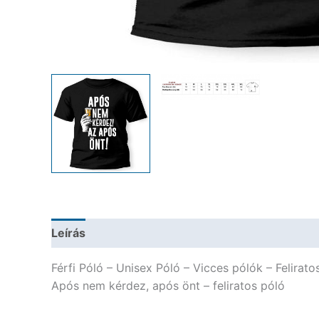
Leírás
További információk
Férfi Póló – Unisex Póló – Vicces pólók – Felirato
Após nem kérdez, após önt – feliratos póló