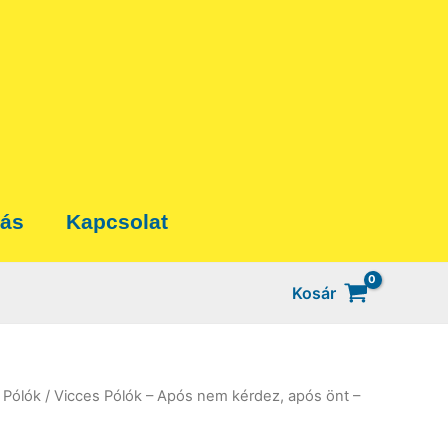
tás
Kapcsolat
Kosár
 Pólók
/ Vicces Pólók – Após nem kérdez, após önt –