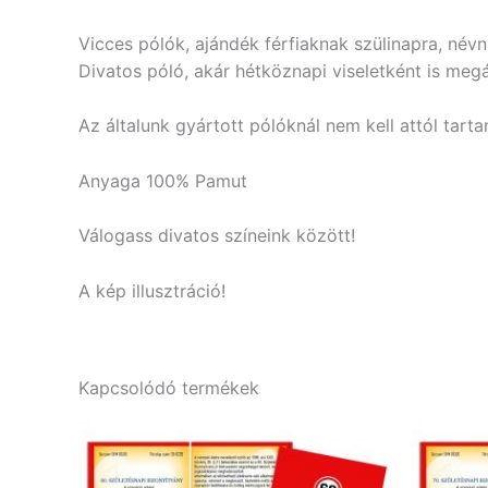
Vicces pólók, ajándék férfiaknak szülinapra, név
Divatos póló, akár hétköznapi viseletként is megá
Az általunk gyártott pólóknál nem kell attól tart
Anyaga 100% Pamut
Válogass divatos színeink között!
A kép illusztráció!
Kapcsolódó termékek