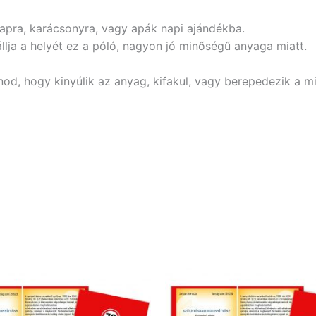
napra, karácsonyra, vagy apák napi ajándékba.
llja a helyét ez a póló, nagyon jó minőségű anyaga miatt.
anod, hogy kinyúlik az anyag, kifakul, vagy berepedezik a mi