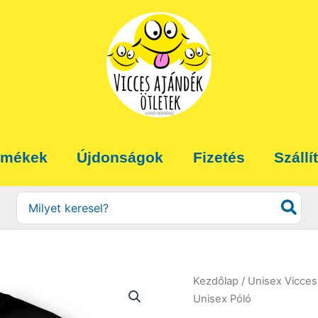
rmékek
Újdonságok
Fizetés
Szállí
Search
for:
Kezdőlap
/
Unisex Vicces
Unisex Póló