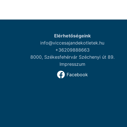
Elérhetőségeink
info@viccesajandekotletek.hu
+36209888663
8000, Székesfehérvár Széchenyi út 89.
Impresszum
Facebook