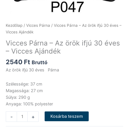
Kezdőlap
/
Vicces Párna
/ Vicces Párna – Az örök ifjú 30 éves –
Vicces Ajándék
Vicces Párna – Az örök ifjú 30 éves
– Vicces Ajándék
2540
Ft
Bruttó
Az örök ifjú 30 éves Párna
Szélessége: 37 cm
Magassága: 27 cm
Súlya: 290 g
Anyaga: 100% polyester
Vicces
-
+
Kosárba teszem
Párna
-