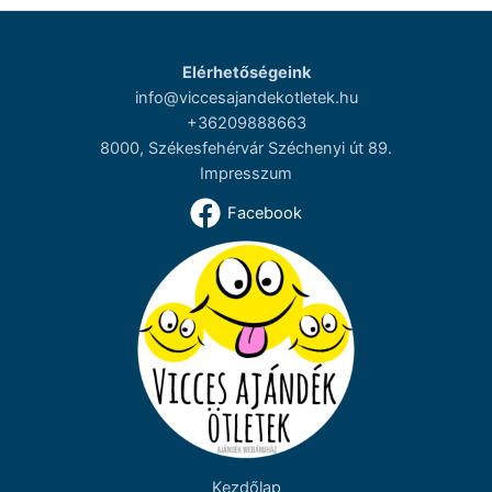
Elérhetőségeink
info@viccesajandekotletek.hu
+36209888663
8000, Székesfehérvár Széchenyi út 89.
Impresszum
Facebook
Kezdőlap