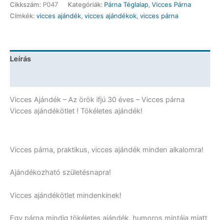
Cikkszám:
P047
Kategóriák:
Párna Téglalap
,
Vicces Párna
Az
Címkék:
vicces ajándék
,
vicces ajándékok
,
vicces párna
örök
ifjú
30
éves
Leírás
-
Vicces
További információk
Ajándék
mennyiség
Vicces Ajándék – Az örök ifjú 30 éves – Vicces párna
Vicces ajándékötlet ! Tökéletes ajándék!
Vicces párna, praktikus, vicces ajándék minden alkalomra!
Ajándékozható születésnapra!
Vicces ajándékötlet mindenkinek!
Egy párna mindig tökéletes ajándék, humoros mintája miatt