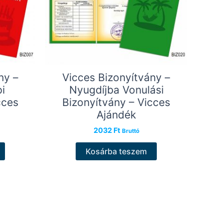
ny –
Vicces Bizonyítvány –
i
Nyugdíjba Vonulási
cces
Bizonyítvány – Vicces
Ajándék
2032
Ft
Bruttó
Kosárba teszem