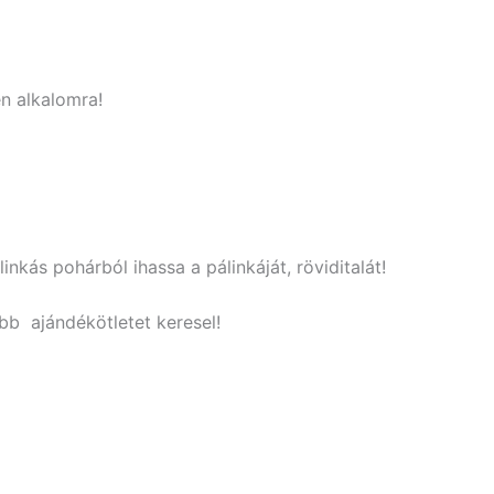
n alkalomra!
inkás pohárból ihassa a pálinkáját, röviditalát!
bb ajándékötletet keresel!