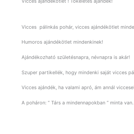
Vicces ajándékötlet ! Tökéletes ajándék!
Vicces pálinkás pohár, vicces ajándékötlet minde
Humoros ajándékötlet mindenkinek!
Ajándékozható születésnapra, névnapra is akár!
Szuper partikellék, hogy mindenki saját vicces pál
Vicces ajándék, ha valami apró, ám annál viccese
A poháron: ” Társ a mindennapokban ” minta van.