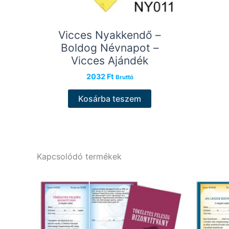
Vicces Nyakkendő –
Boldog Névnapot –
Vicces Ajándék
2032
Ft
Bruttó
Kosárba teszem
Kapcsolódó termékek