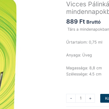
Vicces Pálinká
mindennapokb
889
Ft
Bruttó
Társ a mindenapokban
Űrtartalom: 0,75 ml
Anyaga: Üveg
Magassága: 8,8 cm
Szélessége: 4.5 cm
Vicces
-
+
K
Pálinkás
Pohár