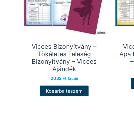
Vicces Bizonyítvány –
Vic
Tökéletes Feleség
Apa 
Bizonyítvány – Vicces
–
Ajándék
2032
Ft
Bruttó
Kosárba teszem