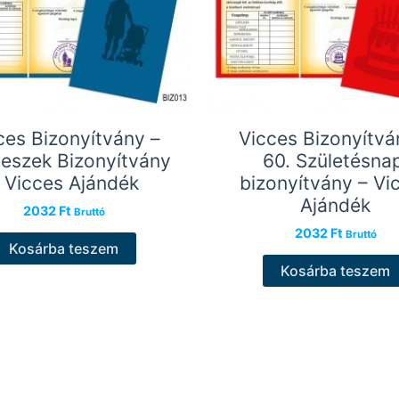
ces Bizonyítvány –
Vicces Bizonyítvá
leszek Bizonyítvány
60. Születésnap
 Vicces Ajándék
bizonyítvány – Vi
Ajándék
2032
Ft
Bruttó
2032
Ft
Bruttó
Kosárba teszem
Kosárba teszem