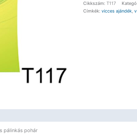
Cikkszám:
T117
Kategó
-
Címkék:
vicces ajándék
,
v
Társ
a
mindennapokban
-
Vicces
Ajándék
mennyiség
s pálinkás pohár