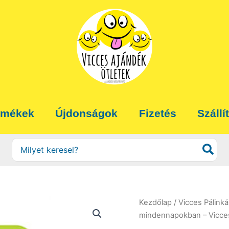
rmékek
Újdonságok
Fizetés
Szállí
Search
for:
Kezdőlap
/
Vicces Pálink
mindennapokban – Vicce