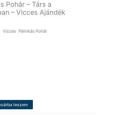
s Pohár – Társ a
an – Vicces Ajándék
 Vicces Pálinkás Pohár
osárba teszem