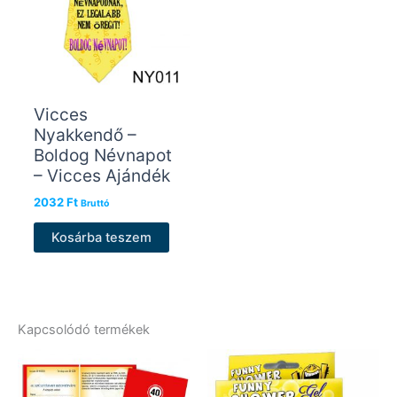
Vicces
Nyakkendő –
Boldog Névnapot
– Vicces Ajándék
2032
Ft
Bruttó
Kosárba teszem
Kapcsolódó termékek