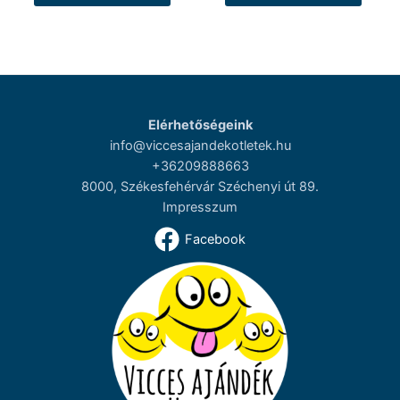
Elérhetőségeink
info@viccesajandekotletek.hu
+36209888663
8000, Székesfehérvár Széchenyi út 89.
Impresszum
Facebook