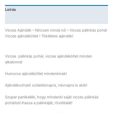
-
Vicces
Leírás
Ajándék
mennyiség
További információk
Vicces Ajándék – Nincsen ronda nő – Vicces pálinkás pohár
Vicces ajándékötlet ! Tökéletes ajándék!
Vicces pálinkás pohár, vicces ajándékötlet minden
alkalomra!
Humoros ajándékötlet mindenkinek!
Ajándékozható születésnapra, névnapra is akár!
Szuper partikellék, hogy mindenki saját vicces pálinkás
pohárból ihassa a pálinkáját, röviditalát!