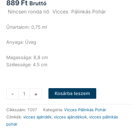
889
Ft
Bruttó
Nincsen ronda nő Vicces Pálinkás Pohár
Űrtartalom: 0,75 ml
Anyaga: Üveg
Magassága: 8,8 cm
Szélessége: 4.5 cm
Vicces
-
+
Kosárba teszem
Pálinkás
Pohár
Cikkszám:
T097
Kategória:
Vicces Pálinkás Pohár
-
Címkék:
vicces ajándék
,
vicces ajándékok
,
vicces pálinkás
Nincsen
pohár
ronda
nő