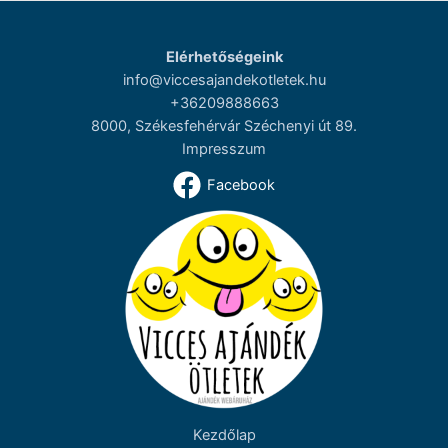
Elérhetőségeink
info@viccesajandekotletek.hu
+36209888663
8000, Székesfehérvár Széchenyi út 89.
Impresszum
Facebook
Kezdőlap