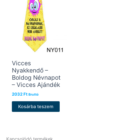
Vicces
Nyakkendő –
Boldog Névnapot
– Vicces Ajándék
2032
Ft
Bruttó
Kosárba teszem
Kapcsolódó termékek