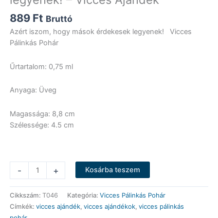
889
Ft
Bruttó
Azért iszom, hogy mások érdekesek legyenek! Vicces
Pálinkás Pohár
Űrtartalom: 0,75 ml
Anyaga: Üveg
Magassága: 8,8 cm
Szélessége: 4.5 cm
Vicces
-
+
Kosárba teszem
Pálinkás
Pohár
Cikkszám:
T046
Kategória:
Vicces Pálinkás Pohár
-
Címkék:
vicces ajándék
,
vicces ajándékok
,
vicces pálinkás
Azért
pohár