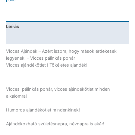
iszom,
hogy
mások
érdekesek
Leírás
legyenek!
-
További információk
Vicces
Ajándék
Vicces Ajándék – Azért iszom, hogy mások érdekesek
mennyiség
legyenek! – Vicces pálinkás pohár
Vicces ajándékötlet ! Tökéletes ajándék!
Vicces pálinkás pohár, vicces ajándékötlet minden
alkalomra!
Humoros ajándékötlet mindenkinek!
Ajándékozható születésnapra, névnapra is akár!