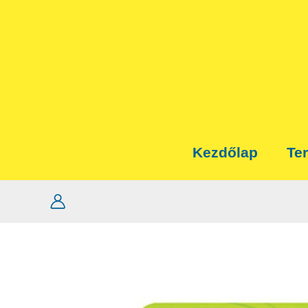
Skip
to
content
Kezdőlap
Te