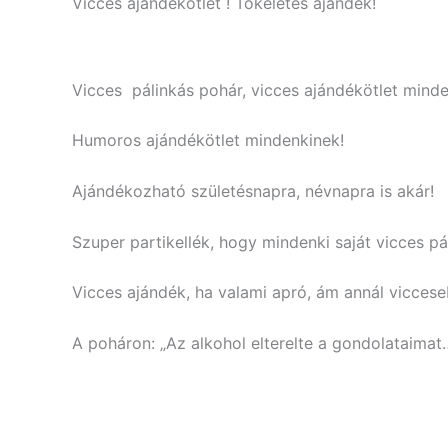
Vicces ajándékötlet ! Tökéletes ajándék!
Vicces pálinkás pohár, vicces ajándékötlet minde
Humoros ajándékötlet mindenkinek!
Ajándékozható születésnapra, névnapra is akár!
Szuper partikellék, hogy mindenki saját vicces pál
Vicces ajándék, ha valami apró, ám annál viccese
A poháron: „Az alkohol elterelte a gondolataimat…