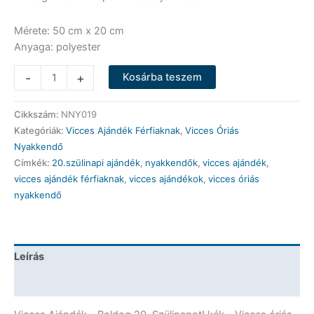
Mérete: 50 cm x 20 cm
Anyaga: polyester
Vicces
-
+
Kosárba teszem
Óriás
Nyakkendő
Cikkszám:
NNY019
-
Kategóriák:
Vicces Ajándék Férfiaknak
,
Vicces Óriás
Boldog
Nyakkendő
20.
Címkék:
20.szülinapi ajándék
,
nyakkendők
,
vicces ajándék
,
Szülinapot!
vicces ajándék férfiaknak
,
vicces ajándékok
,
vicces óriás
kék
nyakkendő
-
Vicces
Ajándék
mennyiség
Leírás
További információk