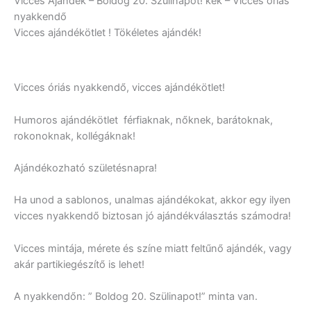
Vicces Ajándék – Boldog 20. Szülinapot! kék – Vicces óriás
nyakkendő
Vicces ajándékötlet ! Tökéletes ajándék!
Vicces óriás nyakkendő, vicces ajándékötlet!
Humoros ajándékötlet férfiaknak, nőknek, barátoknak,
rokonoknak, kollégáknak!
Ajándékozható születésnapra!
Ha unod a sablonos, unalmas ajándékokat, akkor egy ilyen
vicces nyakkendő biztosan jó ajándékválasztás számodra!
Vicces mintája, mérete és színe miatt feltűnő ajándék, vagy
akár partikiegészítő is lehet!
A nyakkendőn: ” Boldog 20. Szülinapot!” minta van.