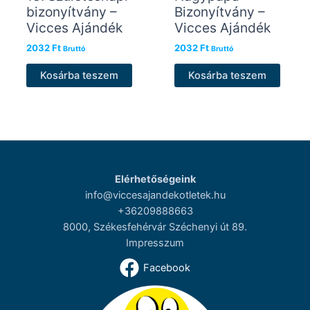
bizonyítvány –
Bizonyítvány –
Vicces Ajándék
Vicces Ajándék
2032
Ft
2032
Ft
Bruttó
Bruttó
Kosárba teszem
Kosárba teszem
Elérhetőségeink
info@viccesajandekotletek.hu
+36209888663
8000, Székesfehérvár Széchenyi út 89.
Impresszum
Facebook