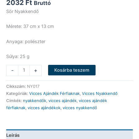
2032
Ft
Bruttó
Sör Nyakkendő
Mérete: 37 cm x 13 cm
Anyaga: poliészter
Súlya: 25 g
Vicces
-
+
Kosárba teszem
Nyakkendő
-
Cikkszám:
NY017
Sör
Kategóriák:
Vicces Ajándék Férfiaknak
,
Vicces Nyakkendő
-
Címkék:
nyakkendők
,
vicces ajándék
,
vicces ajándék
Vicces
férfiaknak
,
vicces ajándékok
,
vicces nyakkendő
Ajándék
mennyiség
Leírás