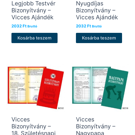
Legjobb Testvér
Nyugdíjas
Bizonyítvány –
Bizonyítvány –
Vicces Ajándék
Vicces Ajándék
2032
Ft
2032
Ft
Bruttó
Bruttó
Kosárba teszem
Kosárba teszem
Vicces
Vicces
Bizonyítvány –
Bizonyítvány –
18. Születésnapi
Nagypapa