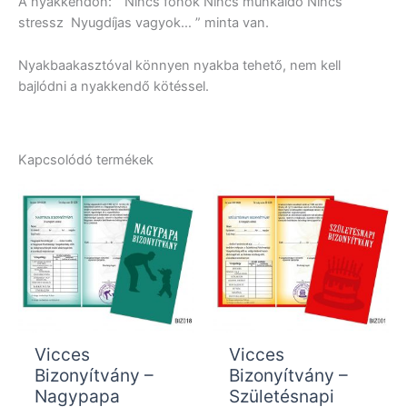
A nyakkendőn: ” Nincs főnök Nincs munkaidő Nincs
stressz Nyugdíjas vagyok… ” minta van.
Nyakbaakasztóval könnyen nyakba tehető, nem kell
bajlódni a nyakkendő kötéssel.
Kapcsolódó termékek
Vicces
Vicces
Bizonyítvány –
Bizonyítvány –
Nagypapa
Születésnapi