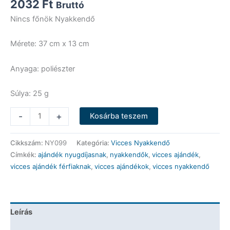
2032
Ft
Bruttó
Nincs főnök Nyakkendő
Mérete: 37 cm x 13 cm
Anyaga: poliészter
Súlya: 25 g
Vicces
-
+
Kosárba teszem
Nyakkendő
-
Cikkszám:
NY099
Kategória:
Vicces Nyakkendő
Nincs
Címkék:
ajándék nyugdíjasnak
,
nyakkendők
,
vicces ajándék
,
főnök
vicces ajándék férfiaknak
,
vicces ajándékok
,
vicces nyakkendő
-
Vicces
Ajándék
mennyiség
Leírás