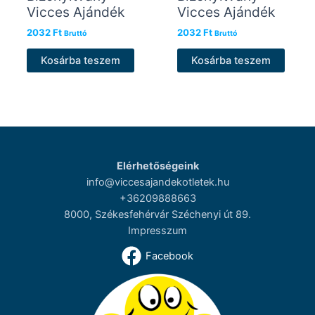
Vicces Ajándék
Vicces Ajándék
2032
Ft
2032
Ft
Bruttó
Bruttó
Kosárba teszem
Kosárba teszem
Elérhetőségeink
info@viccesajandekotletek.hu
+36209888663
8000, Székesfehérvár Széchenyi út 89.
Impresszum
Facebook