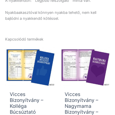
A nyakkendőn: ” Legjobb felszolgáló ” minta van.
Nyakbaakasztóval könnyen nyakba tehető, nem kell
bajlódni a nyakkendő kötéssel.
Kapcsolódó termékek
Vicces
Vicces
Bizonyítvány –
Bizonyítvány –
Kolléga
Nagymama
Búcsúztató
Bizonyítvány –