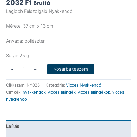
2032
Ft
Bruttó
Legjobb Felszolgáló Nyakkendő
Mérete: 37 cm x 13 cm
Anyaga: poliészter
Súlya: 25 g
Vicces
-
+
Kosárba teszem
Nyakkendő
-
Cikkszám:
NY026
Kategória:
Vicces Nyakkendő
Legjobb
Címkék:
nyakkendők
,
vicces ajándék
,
vicces ajándékok
,
vicces
felszolgáló
nyakkendő
-
Vicces
Ajándék
mennyiség
Leírás