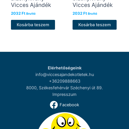
Vicces Ajándék
Vicces Ajándék
2032
Ft
2032
Ft
Bruttó
Bruttó
Kosárba teszem
Kosárba teszem
Elérhetőségeink
info@viccesajandekotletek.hu
+36209888663
8000, Székesfehérvár Széchenyi út 89.
Impresszum
Facebook