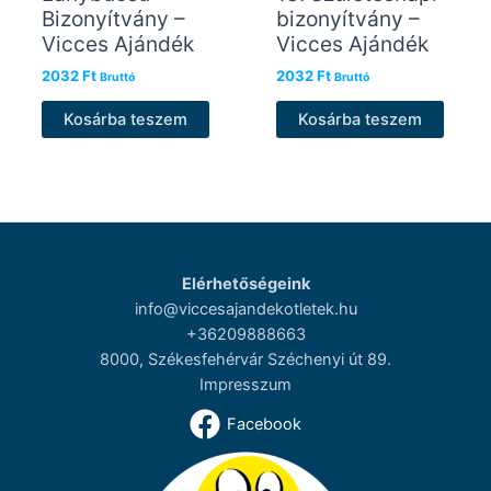
Bizonyítvány –
bizonyítvány –
Vicces Ajándék
Vicces Ajándék
2032
Ft
2032
Ft
Bruttó
Bruttó
Kosárba teszem
Kosárba teszem
Elérhetőségeink
info@viccesajandekotletek.hu
+36209888663
8000, Székesfehérvár Széchenyi út 89.
Impresszum
Facebook