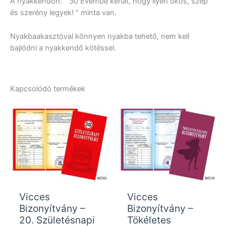
A nyakkendőn: ” 30 Évembe került, hogy ilyen okos, szép
és szerény legyek! ” minta van.
Nyakbaakasztóval könnyen nyakba tehető, nem kell
bajlódni a nyakkendő kötéssel.
Kapcsolódó termékek
Vicces
Vicces
Bizonyítvány –
Bizonyítvány –
20. Születésnapi
Tökéletes