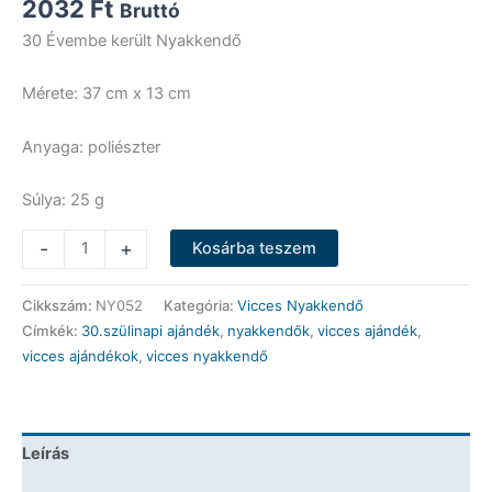
2032
Ft
Bruttó
30 Évembe került Nyakkendő
Mérete: 37 cm x 13 cm
Anyaga: poliészter
Súlya: 25 g
Vicces
-
+
Kosárba teszem
Nyakkendő
-
Cikkszám:
NY052
Kategória:
Vicces Nyakkendő
30
Címkék:
30.szülinapi ajándék
,
nyakkendők
,
vicces ajándék
,
Évembe
vicces ajándékok
,
vicces nyakkendő
került
-
Vicces
Ajándék
Leírás
mennyiség