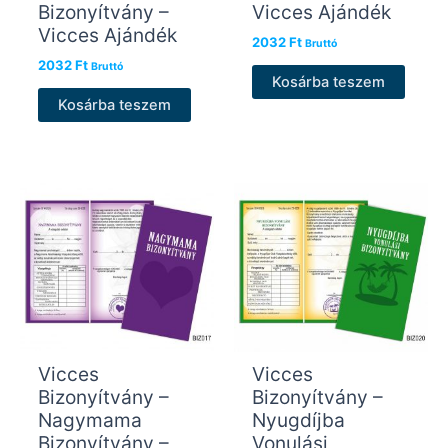
Bizonyítvány –
Vicces Ajándék
Vicces Ajándék
2032
Ft
Bruttó
2032
Ft
Bruttó
Kosárba teszem
Kosárba teszem
Vicces
Vicces
Bizonyítvány –
Bizonyítvány –
Nagymama
Nyugdíjba
Bizonyítvány –
Vonulási