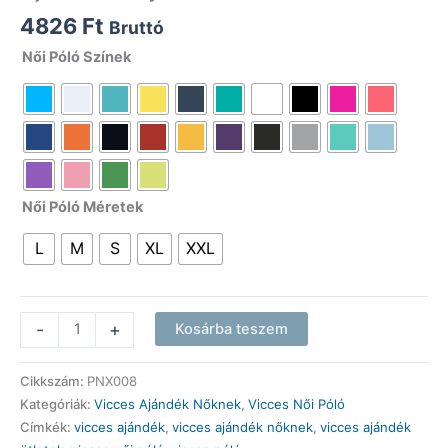
4826
Ft
Bruttó
Női Póló Színek
Női Póló Méretek
L
M
S
XL
XXL
Vicces
-
+
Kosárba teszem
Pólók
-
Cikkszám:
PNX008
Én
Kategóriák:
Vicces Ajándék Nőknek
,
Vicces Női Póló
egy
Címkék:
vicces ajándék
,
vicces ajándék nőknek
,
vicces ajándék
tetovált