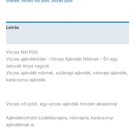
ötletek
,
vicces női póló
,
vicces póló
Anya
vagyok
-
Vicces
Leírás
Ajándék
Nőknek
További információk
-
Ajándék
Vicces Női Póló
Anyának
Vicces ajándékötlet – Vicces Ajándék Nőknek – Én egy
mennyiség
tetovált Anya vagyok
Vicces ajándék nőknek, szülinapi ajándék, névnapi ajándék,
karácsonyi ajándék
Vicces női póló, egy vicces ajándék minden alkalomra!
Ajándékozható születésnapra, névnapra, karácsonyi
ajándéknak is.