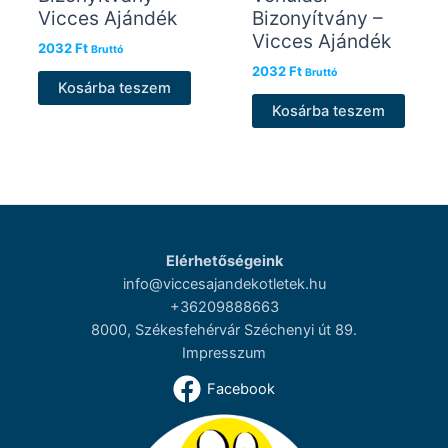
Vicces Ajándék
Bizonyítvány –
Vicces Ajándék
2032
Ft
Bruttó
2032
Ft
Bruttó
Kosárba teszem
Kosárba teszem
Elérhetőségeink
info@viccesajandekotletek.hu
+36209888663
8000, Székesfehérvár Széchenyi út 89.
Impresszum
Facebook