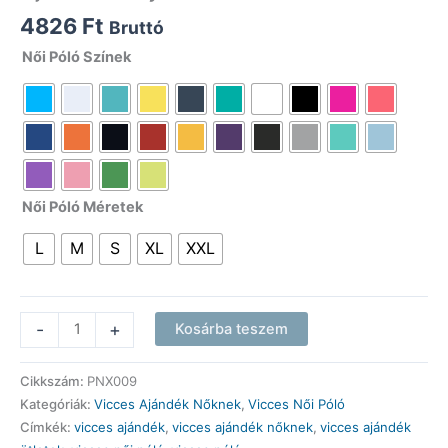
4826
Ft
Bruttó
Női Póló Színek
Női Póló Méretek
L
M
S
XL
XXL
Vicces
-
+
Kosárba teszem
Pólók
-
Cikkszám:
PNX009
Egy
Kategóriák:
Vicces Ajándék Nőknek
,
Vicces Női Póló
Anya
Címkék:
vicces ajándék
,
vicces ajándék nőknek
,
vicces ajándék
szeretete