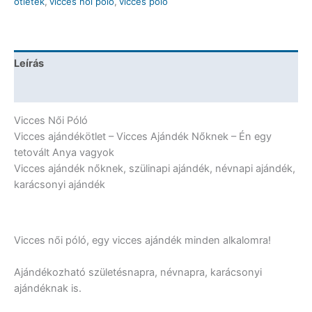
ötletek
,
vicces női póló
,
vicces póló
végtelen
-
Vicces
Ajándék
Leírás
Nőknek
-
További információk
Ajándék
Anyának
Vicces Női Póló
mennyiség
Vicces ajándékötlet – Vicces Ajándék Nőknek – Én egy
tetovált Anya vagyok
Vicces ajándék nőknek, szülinapi ajándék, névnapi ajándék,
karácsonyi ajándék
Vicces női póló, egy vicces ajándék minden alkalomra!
Ajándékozható születésnapra, névnapra, karácsonyi
ajándéknak is.