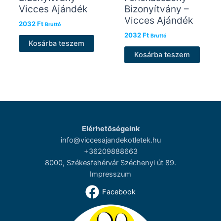
Vicces Ajándék
Bizonyítvány –
Vicces Ajándék
2032
Ft
Bruttó
2032
Ft
Bruttó
Kosárba teszem
Kosárba teszem
Elérhetőségeink
info@viccesajandekotletek.hu
+36209888663
8000, Székesfehérvár Széchenyi út 89.
Impresszum
Facebook