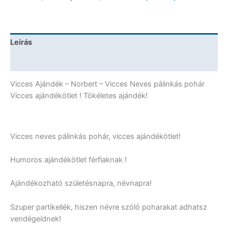
Vicces
Ajándék
mennyiség
Leírás
További információk
Vicces Ajándék – Norbert – Vicces Neves pálinkás pohár
Vicces ajándékötlet ! Tökéletes ajándék!
Vicces neves pálinkás pohár, vicces ajándékötlet!
Humoros ajándékötlet férfiaknak !
Ajándékozható születésnapra, névnapra!
Szuper partikellék, hiszen névre szóló poharakat adhatsz
vendégeidnek!