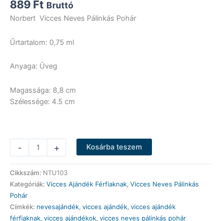
889
Ft
Bruttó
Norbert Vicces Neves Pálinkás Pohár
Űrtartalom: 0,75 ml
Anyaga: Üveg
Magassága: 8,8 cm
Szélessége: 4.5 cm
Vicces
-
+
Kosárba teszem
Neves
Pálinkás
Cikkszám:
NTU103
Pohár
Kategóriák:
Vicces Ajándék Férfiaknak
,
Vicces Neves Pálinkás
-
Pohár
Norbert
Címkék:
nevesajándék
,
vicces ajándék
,
vicces ajándék
-
férfiaknak
,
vicces ajándékok
,
vicces neves pálinkás pohár