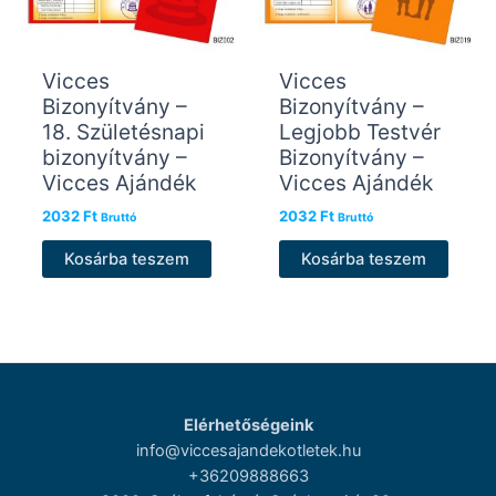
Vicces
Vicces
Bizonyítvány –
Bizonyítvány –
18. Születésnapi
Legjobb Testvér
bizonyítvány –
Bizonyítvány –
Vicces Ajándék
Vicces Ajándék
2032
Ft
2032
Ft
Bruttó
Bruttó
Kosárba teszem
Kosárba teszem
Elérhetőségeink
info@viccesajandekotletek.hu
+36209888663