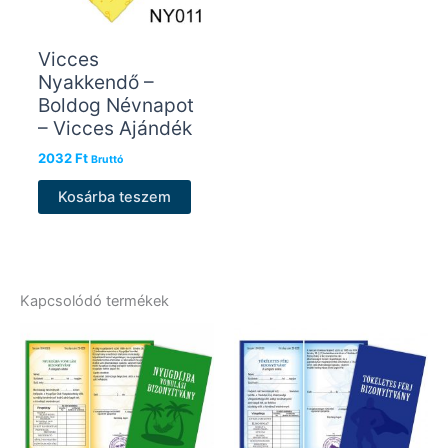
Vicces
Nyakkendő –
Boldog Névnapot
– Vicces Ajándék
2032
Ft
Bruttó
Kosárba teszem
Kapcsolódó termékek