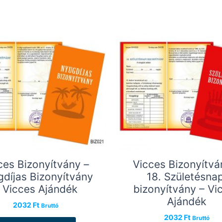
ces Bizonyítvány –
Vicces Bizonyítvá
díjas Bizonyítvány
18. Születésnap
 Vicces Ajándék
bizonyítvány – Vi
Ajándék
2032
Ft
Bruttó
2032
Ft
Bruttó