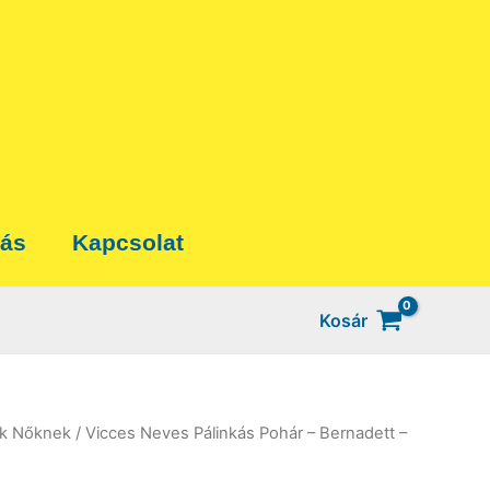
tás
Kapcsolat
Kosár
ék Nőknek
/ Vicces Neves Pálinkás Pohár – Bernadett –