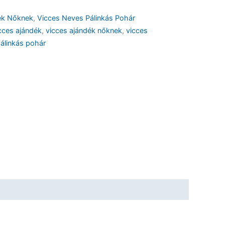
ék Nőknek
,
Vicces Neves Pálinkás Pohár
cces ajándék
,
vicces ajándék nőknek
,
vicces
álinkás pohár