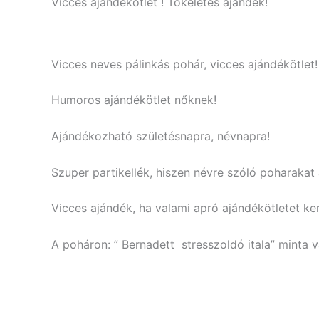
Vicces ajándékötlet ! Tökéletes ajándék!
Vicces neves pálinkás pohár, vicces ajándékötlet!
Humoros ajándékötlet nőknek!
Ajándékozható születésnapra, névnapra!
Szuper partikellék, hiszen névre szóló poharaka
Vicces ajándék, ha valami apró ajándékötletet ker
A poháron: ” Bernadett stresszoldó itala” minta v