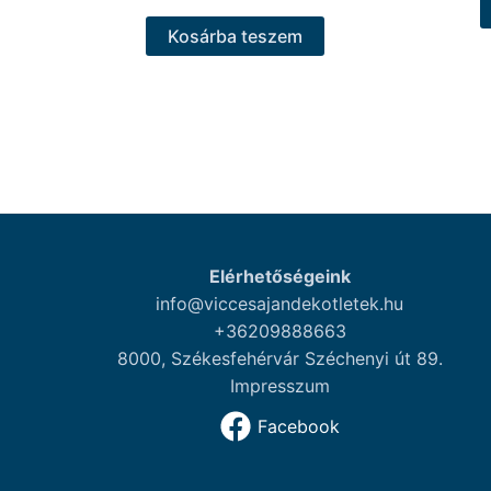
Kosárba teszem
Elérhetőségeink
info@viccesajandekotletek.hu
+36209888663
8000, Székesfehérvár Széchenyi út 89.
Impresszum
Facebook