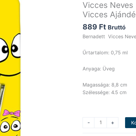
Vicces Neves 
Vicces Ajándé
889
Ft
Bruttó
Bernadett Vicces Neve
Űrtartalom: 0,75 ml
Anyaga: Üveg
Magassága: 8,8 cm
Szélessége: 4.5 cm
Vicces
-
+
K
Neves
Pálinkás