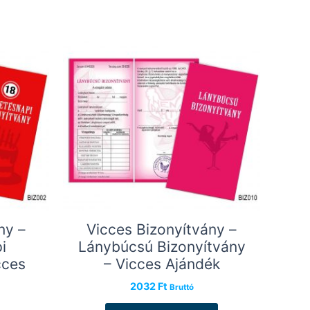
ny –
Vicces Bizonyítvány –
i
Lánybúcsú Bizonyítvány
cces
– Vicces Ajándék
2032
Ft
Bruttó