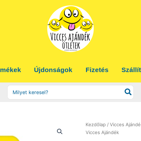
rmékek
Újdonságok
Fizetés
Szállí
Search
for:
Kezdőlap
/
Vicces Ajánd
Vicces Ajándék