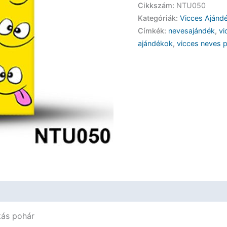
Cikkszám:
NTU050
Pohár
Kategóriák:
Vicces Ajánd
-
Címkék:
nevesajándék
,
vi
Bernadett
ajándékok
,
vicces neves p
-
Vicces
Ajándék
mennyiség
kás pohár