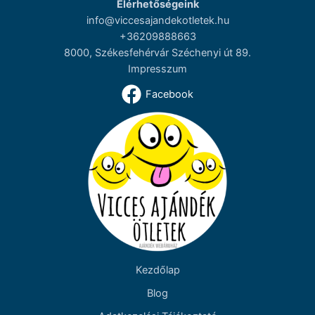
Elérhetőségeink
info@viccesajandekotletek.hu
+36209888663
8000, Székesfehérvár Széchenyi út 89.
Impresszum
Facebook
Kezdőlap
Blog