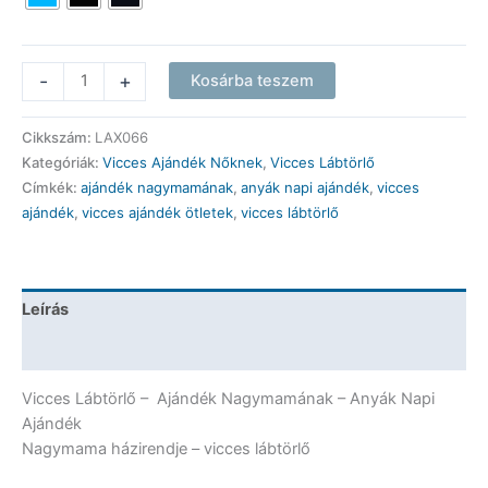
Vicces
-
+
Kosárba teszem
Lábtörlő
Színes
Cikkszám:
LAX066
-
Kategóriák:
Vicces Ajándék Nőknek
,
Vicces Lábtörlő
Nagymama
Címkék:
ajándék nagymamának
,
anyák napi ajándék
,
vicces
házirendje
ajándék
,
vicces ajándék ötletek
,
vicces lábtörlő
-
Ajándék
Nagymamának
-
Leírás
Anyák
Napi
További információk
Ajándék
mennyiség
Vicces Lábtörlő – Ajándék Nagymamának – Anyák Napi
Ajándék
Nagymama házirendje – vicces lábtörlő