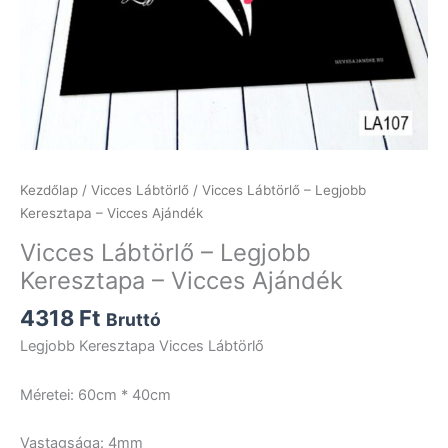
Kezdőlap
/
Vicces Lábtörlő
/ Vicces Lábtörlő – Legjobb
Keresztapa – Vicces Ajándék
Vicces Lábtörlő – Legjobb
Keresztapa – Vicces Ajándék
4318
Ft
Bruttó
Legjobb Keresztapa Vicces Lábtörlő
Méretei: 60cm * 40cm
Vastagsága: 4mm