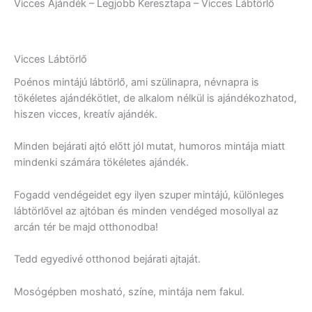
Vicces Ajándék – Legjobb Keresztapa – Vicces Lábtörlő
Vicces Lábtörlő
Poénos mintájú lábtörlő, ami szülinapra, névnapra is
tökéletes ajándékötlet, de alkalom nélkül is ajándékozhatod,
hiszen vicces, kreatív ajándék.
Minden bejárati ajtó előtt jól mutat, humoros mintája miatt
mindenki számára tökéletes ajándék.
Fogadd vendégeidet egy ilyen szuper mintájú, különleges
lábtörlővel az ajtóban és minden vendéged mosollyal az
arcán tér be majd otthonodba!
Tedd egyedivé otthonod bejárati ajtaját.
Mosógépben mosható, színe, mintája nem fakul.