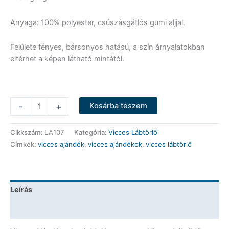
Anyaga: 100% polyester, csúszásgátlós gumi aljjal.
Felülete fényes, bársonyos hatású, a szín árnyalatokban
eltérhet a képen látható mintától.
Vicces
-
+
Kosárba teszem
Lábtörlő
-
Cikkszám:
LA107
Kategória:
Vicces Lábtörlő
Legjobb
Címkék:
vicces ajándék
,
vicces ajándékok
,
vicces lábtörlő
Keresztapa
-
Vicces
Ajándék
Leírás
mennyiség
További információk