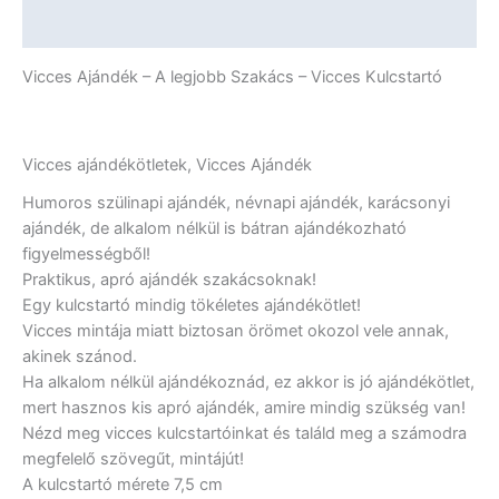
mennyiség
További információk
Vicces Ajándék – A legjobb Szakács – Vicces Kulcstartó
Vicces ajándékötletek, Vicces Ajándék
Humoros szülinapi ajándék, névnapi ajándék, karácsonyi
ajándék, de alkalom nélkül is bátran ajándékozható
figyelmességből!
Praktikus, apró ajándék szakácsoknak!
Egy kulcstartó mindig tökéletes ajándékötlet!
Vicces mintája miatt biztosan örömet okozol vele annak,
akinek szánod.
Ha alkalom nélkül ajándékoznád, ez akkor is jó ajándékötlet,
mert hasznos kis apró ajándék, amire mindig szükség van!
Nézd meg vicces kulcstartóinkat és találd meg a számodra
megfelelő szövegűt, mintájút!
A kulcstartó mérete 7,5 cm