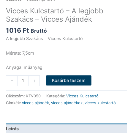
Vicces Kulcstartó – A legjobb
Szakács – Vicces Ajándék
1016
Ft
Bruttó
A legjobb Szakács Vicces Kulcstartó
Mérete: 7,5cm
Anyaga: műanyag
Vicces
-
+
Kosárba teszem
Kulcstartó
-
Cikkszám:
KTV050
Kategória:
Vicces Kulcstartó
A
Címkék:
vicces ajándék
,
vicces ajándékok
,
vicces kulcstartó
legjobb
Szakács
-
Vicces
Leírás
Ajándék