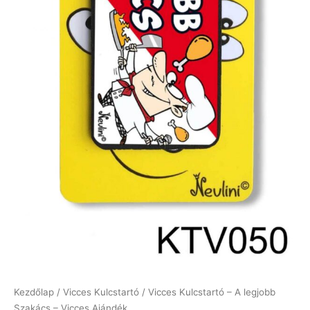
Kezdőlap
/
Vicces Kulcstartó
/ Vicces Kulcstartó – A legjobb
Szakács – Vicces Ajándék