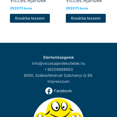
Vicces Ajándék
Vicces Ajándék
2032
Ft
2032
Ft
Bruttó
Bruttó
Kosárba teszem
Kosárba teszem
Elérhetőségeink
info@viccesajandekotletek.hu
+36209888663
8000, Székesfehérvár Széchenyi út 89.
Impresszum
Facebook