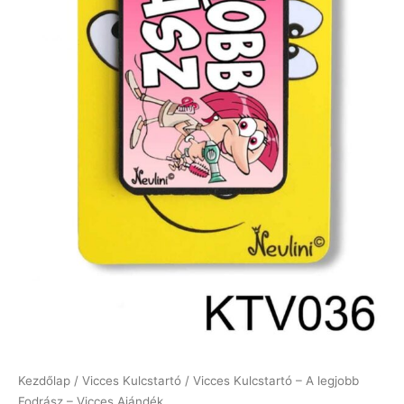
Kezdőlap
/
Vicces Kulcstartó
/ Vicces Kulcstartó – A legjobb
Fodrász – Vicces Ajándék