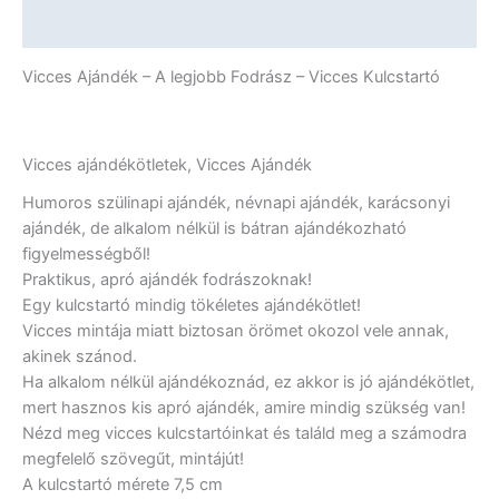
mennyiség
További információk
Vicces Ajándék – A legjobb Fodrász – Vicces Kulcstartó
Vicces ajándékötletek, Vicces Ajándék
Humoros szülinapi ajándék, névnapi ajándék, karácsonyi
ajándék, de alkalom nélkül is bátran ajándékozható
figyelmességből!
Praktikus, apró ajándék fodrászoknak!
Egy kulcstartó mindig tökéletes ajándékötlet!
Vicces mintája miatt biztosan örömet okozol vele annak,
akinek szánod.
Ha alkalom nélkül ajándékoznád, ez akkor is jó ajándékötlet,
mert hasznos kis apró ajándék, amire mindig szükség van!
Nézd meg vicces kulcstartóinkat és találd meg a számodra
megfelelő szövegűt, mintájút!
A kulcstartó mérete 7,5 cm