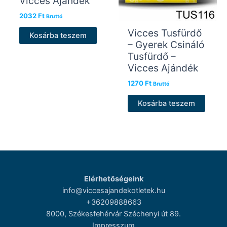
Vicces Ajándék
2032
Ft
Bruttó
Vicces Tusfürdő
Kosárba teszem
– Gyerek Csináló
Tusfürdő –
Vicces Ajándék
1270
Ft
Bruttó
Kosárba teszem
Elérhetőségeink
info@viccesajandekotletek.hu
+36209888663
8000, Székesfehérvár Széchenyi út 89.
Impresszum