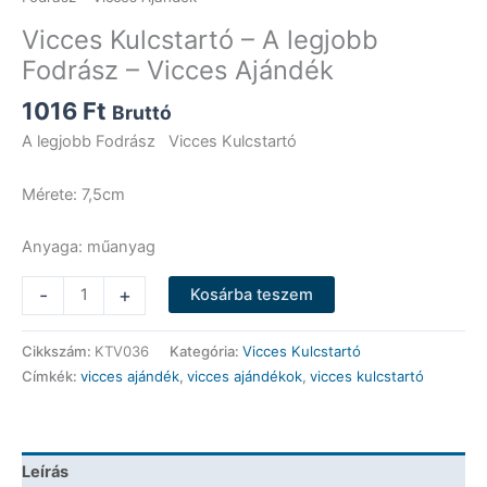
Vicces Kulcstartó – A legjobb
Fodrász – Vicces Ajándék
1016
Ft
Bruttó
A legjobb Fodrász Vicces Kulcstartó
Mérete: 7,5cm
Anyaga: műanyag
Vicces
-
+
Kosárba teszem
Kulcstartó
-
Cikkszám:
KTV036
Kategória:
Vicces Kulcstartó
A
Címkék:
vicces ajándék
,
vicces ajándékok
,
vicces kulcstartó
legjobb
Fodrász
-
Vicces
Leírás
Ajándék