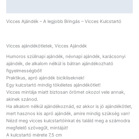
mennyiség
További információk
Vicces Ajándék – A legjobb Bringás – Vicces Kulcstartó
Vicces ajándékötletek, Vicces Ajándék
Humoros szülinapi ajándék, névnapi ajándék, karácsonyi
ajándék, de alkalom nélkül is bátran ajándékozható
figyelmességből!
Praktikus, apró ajándék bicikliseknek!
Egy kulcstartó mindig tökéletes ajándékötlet!
Vicces mintája miatt biztosan örömet okozol vele annak,
akinek szánod.
Ha alkalom nélkül ajándékoznád, ez akkor is jó ajándékötlet,
mert hasznos kis apró ajándék, amire mindig szükség van!
Nézd meg vicces kulcstartóinkat és találd meg a számodra
megfelelő szövegűt, mintájút!
A kulcstartó mérete 7,5 cm