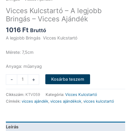
Vicces Kulcstartó – A legjobb
Bringás – Vicces Ajándék
1016
Ft
Bruttó
A legjobb Bringás Vicces Kulcstartó
Mérete: 7,5cm
Anyaga: műanyag
Vicces
-
+
Kosárba teszem
Kulcstartó
-
Cikkszám:
KTV059
Kategória:
Vicces Kulcstartó
A
Címkék:
vicces ajándék
,
vicces ajándékok
,
vicces kulcstartó
legjobb
Bringás
-
Vicces
Leírás
Ajándék