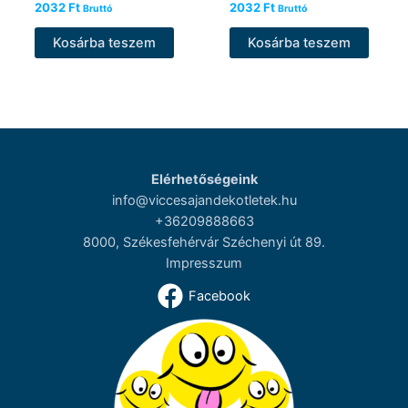
2032
Ft
2032
Ft
Bruttó
Bruttó
Kosárba teszem
Kosárba teszem
Elérhetőségeink
info@viccesajandekotletek.hu
+36209888663
8000, Székesfehérvár Széchenyi út 89.
Impresszum
Facebook