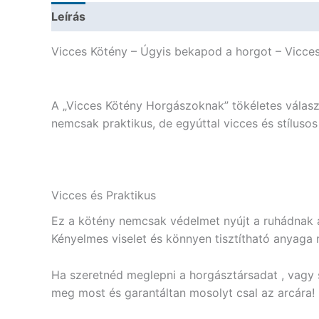
Leírás
További információk
Vicces Kötény – Úgyis bekapod a horgot – Vicce
A „Vicces Kötény Horgászoknak” tökéletes válasz
nemcsak praktikus, de egyúttal vicces és stílusos
Vicces és Praktikus
Ez a kötény nemcsak védelmet nyújt a ruhádnak a
Kényelmes viselet és könnyen tisztítható anyaga 
Ha szeretnéd meglepni a horgásztársadat , vagy s
meg most és garantáltan mosolyt csal az arcára!