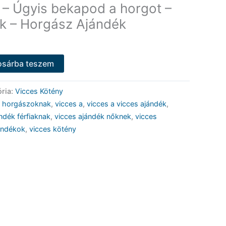
 – Úgyis bekapod a horgot –
k – Horgász Ajándék
osárba teszem
ria:
Vicces Kötény
,
horgászoknak
,
vicces a
,
vicces a vicces ajándék
,
ndék férfiaknak
,
vicces ajándék nőknek
,
vicces
ándékok
,
vicces kötény