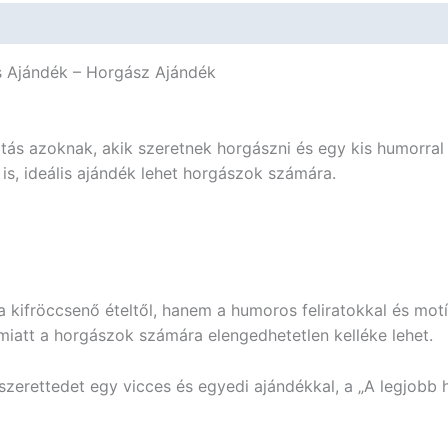
s Ajándék – Horgász Ajándék
tás azoknak, akik szeretnek horgászni és egy kis humorral
 is, ideális ajándék lehet horgászok számára.
 kifröccsenő ételtől, hanem a humoros feliratokkal és mot
miatt a horgászok számára elengedhetetlen kelléke lehet.
zerettedet egy vicces és egyedi ajándékkal, a „A legjobb 