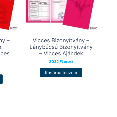
ny –
Vicces Bizonyítvány –
i
Lánybúcsú Bizonyítvány
cces
– Vicces Ajándék
2032
Ft
Bruttó
Kosárba teszem