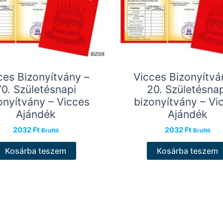
ces Bizonyítvány –
Vicces Bizonyítvá
70. Születésnapi
20. Születésnap
onyítvány – Vicces
bizonyítvány – Vi
Ajándék
Ajándék
2032
Ft
2032
Ft
Bruttó
Bruttó
Kosárba teszem
Kosárba teszem