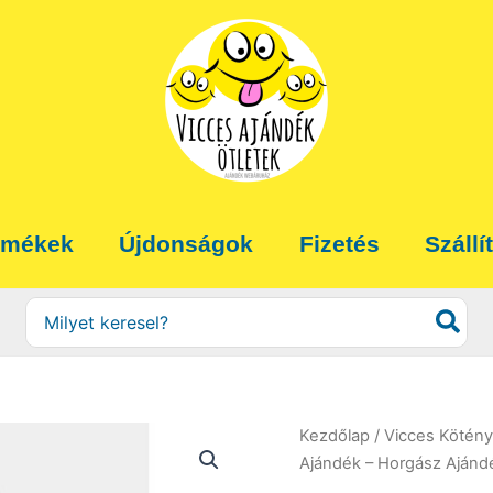
rmékek
Újdonságok
Fizetés
Szállí
Search
for:
Kezdőlap
/
Vicces Kötény
Ajándék – Horgász Ajánd