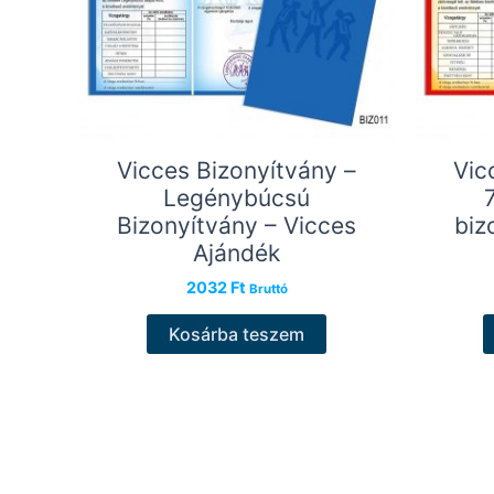
Vicces Bizonyítvány –
Vic
Legénybúcsú
Bizonyítvány – Vicces
biz
Ajándék
2032
Ft
Bruttó
Kosárba teszem