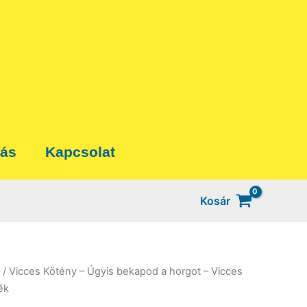
tás
Kapcsolat
Kosár
/ Vicces Kötény – Úgyis bekapod a horgot – Vicces
ék