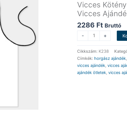
Vicces Kötény
Vicces Ajándé
2286
Ft
Bruttó
Vicces
-
+
K
Kötény
-
Cikkszám:
K238
Kategó
Úgyis
Címkék:
horgász ajándék
bekapod
vicces ajándék
,
vicces ajá
a
ajándék ötletek
,
vicces aj
horgot
-
Vicces
Ajándék
-
Horgász
Ajándék
mennyiség