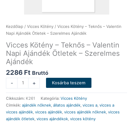
Kezdőlap
/
Vicces Kötény
/ Vicces Kötény – Teknős – Valentin
Napi Ajándék Ötletek – Szerelmes Ajándék
Vicces Kötény – Teknős – Valentin
Napi Ajándék Ötletek – Szerelmes
Ajándék
2286
Ft
Bruttó
Vicces
-
+
Kosárba teszem
Kötény
-
Cikkszám:
K261
Kategória:
Vicces Kötény
Teknős
Címkék:
ajándék nőknek
,
állatos ajándék
,
vicces a
,
vicces a
-
vicces ajándék
,
vicces ajándék
,
vicces ajándék nőknek
,
vicces
Valentin
ajándék ötletek
,
vicces ajándékok
,
vicces kötény
Napi
Ajándék