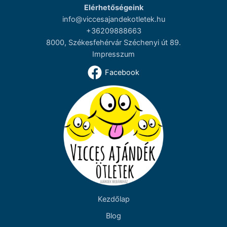
Elérhetőségeink
info@viccesajandekotletek.hu
+36209888663
8000, Székesfehérvár Széchenyi út 89.
Impresszum
Facebook
Kezdőlap
Blog