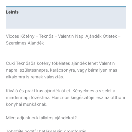
Ötletek
-
Leírás
Szerelmes
Ajándék
További információk
mennyiség
Vicces Kötény – Teknős – Valentin Napi Ajándék Ötletek –
Szerelmes Ajándék
Cuki Teknősös kötény tökéletes ajándék lehet Valentin
napra, születésnapra, karácsonyra, vagy bármilyen más
alkalomra is remek választás.
Kiváló és praktikus ajándék ötlet. Kényelmes a viselet a
mindennapi főzéshez. Hasznos kiegészítője lesz az otthoni
konyhai munkáknak.
Miért adjunk cuki állatos ajándékot?
Többféle pozitív hatással jár: örömforrás,