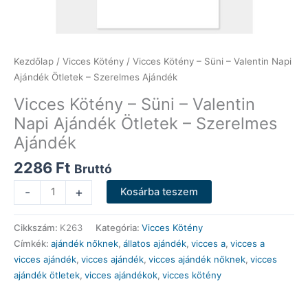
Kezdőlap
/
Vicces Kötény
/ Vicces Kötény – Süni – Valentin Napi
Ajándék Ötletek – Szerelmes Ajándék
Vicces Kötény – Süni – Valentin
Napi Ajándék Ötletek – Szerelmes
Ajándék
2286
Ft
Bruttó
Vicces
-
+
Kosárba teszem
Kötény
-
Cikkszám:
K263
Kategória:
Vicces Kötény
Süni
Címkék:
ajándék nőknek
,
állatos ajándék
,
vicces a
,
vicces a
-
vicces ajándék
,
vicces ajándék
,
vicces ajándék nőknek
,
vicces
Valentin
ajándék ötletek
,
vicces ajándékok
,
vicces kötény
Napi
Ajándék