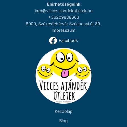
Elérhetőségeink
info@viccesajandekotletek.hu
+36209888663
8000, Székesfehérvár Széchenyi út 89.
Impresszum
Facebook
Kezdőlap
Blog