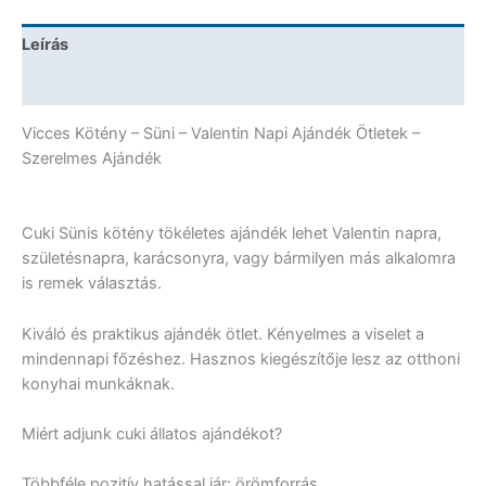
Ötletek
-
Leírás
Szerelmes
Ajándék
További információk
mennyiség
Vicces Kötény – Süni – Valentin Napi Ajándék Ötletek –
Szerelmes Ajándék
Cuki Sünis kötény tökéletes ajándék lehet Valentin napra,
születésnapra, karácsonyra, vagy bármilyen más alkalomra
is remek választás.
Kiváló és praktikus ajándék ötlet. Kényelmes a viselet a
mindennapi főzéshez. Hasznos kiegészítője lesz az otthoni
konyhai munkáknak.
Miért adjunk cuki állatos ajándékot?
Többféle pozitív hatással jár: örömforrás,