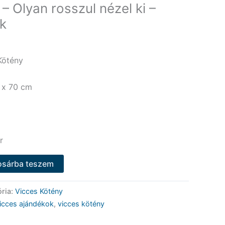
– Olyan rosszul nézel ki –
k
 Kötény
 x 70 cm
r
osárba teszem
ria:
Vicces Kötény
icces ajándékok
,
vicces kötény