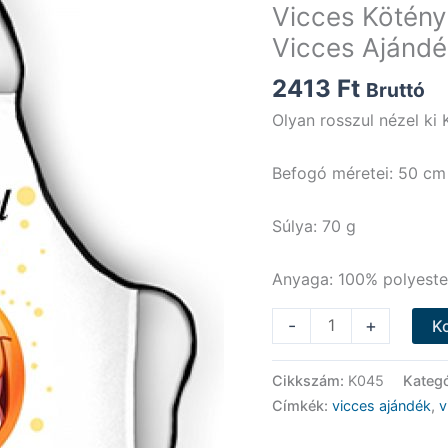
Vicces Kötény 
Vicces Ajándé
2413
Ft
Bruttó
Olyan rosszul nézel ki
Befogó méretei: 50 cm
Súlya: 70 g
Anyaga: 100% polyeste
Vicces
-
+
K
Kötény
-
Cikkszám:
K045
Kategó
Olyan
Címkék:
vicces ajándék
,
v
rosszul
nézel