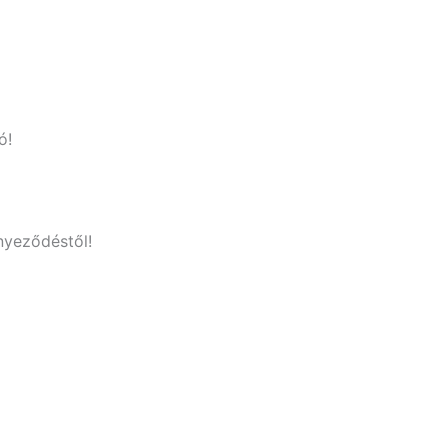
ó!
nyeződéstől!