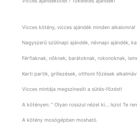
Vicces ajándékötlet ! Tökéletes ajándék!
Vicces kötény, vicces ajándék minden alkalomra!
Nagyszerű szülinapi ajándék, névnapi ajándék, ka
Férfiaknak, nőknek, barátoknak, rokonoknak, ism
Kerti partik, grillezések, otthoni főzések alkal
Vicces mintája megszínesíti a sütés-főzést!
A kötényen: ” Olyan rosszul nézel ki… Iszol Te re
A kötény mosógépben mosható.