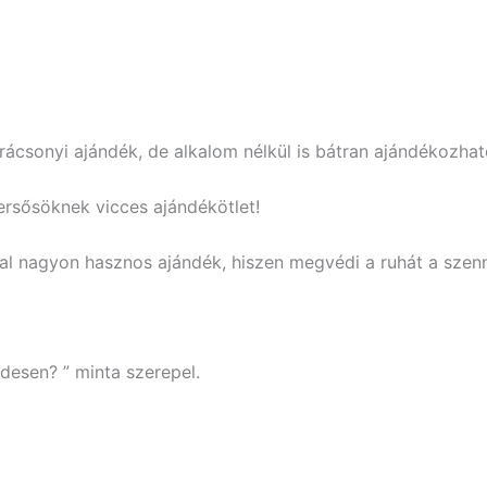
rácsonyi ajándék, de alkalom nélkül is bátran ajándékozhat
ersősöknek vicces ajándékötlet!
mával nagyon hasznos ajándék, hiszen megvédi a ruhát a szen
ndesen? ” minta szerepel.