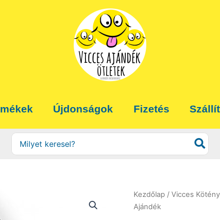
rmékek
Újdonságok
Fizetés
Szállí
Search
for:
Kezdőlap
/
Vicces Kötény
Ajándék