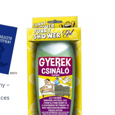
ny –
cces