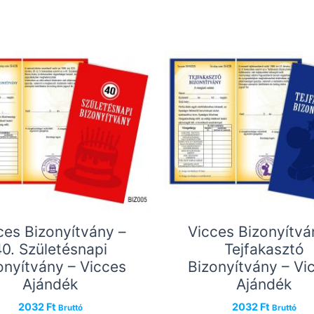
ces Bizonyítvány –
Vicces Bizonyítvá
40. Születésnapi
Tejfakasztó
onyítvány – Vicces
Bizonyítvány – Vi
Ajándék
Ajándék
2032
Ft
2032
Ft
Bruttó
Bruttó