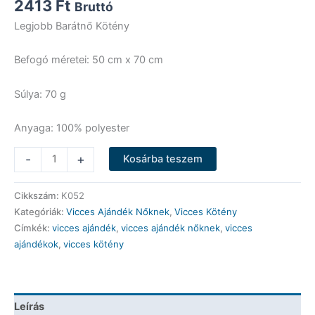
2413
Ft
Bruttó
Legjobb Barátnő Kötény
Befogó méretei: 50 cm x 70 cm
Súlya: 70 g
Anyaga: 100% polyester
Vicces
-
+
Kosárba teszem
Kötény
-
Cikkszám:
K052
Legjobb
Kategóriák:
Vicces Ajándék Nőknek
,
Vicces Kötény
Barátnő
Címkék:
vicces ajándék
,
vicces ajándék nőknek
,
vicces
-
ajándékok
,
vicces kötény
Vicces
Ajándék
mennyiség
Leírás