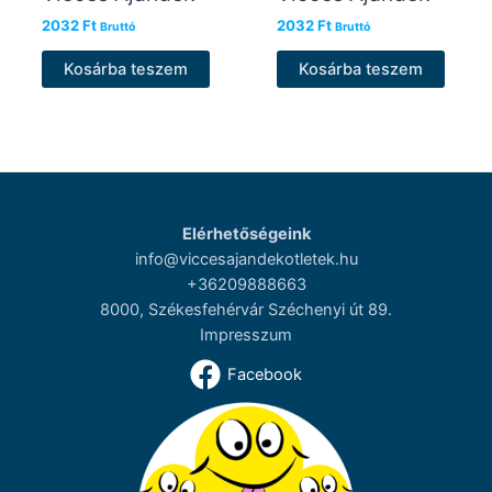
2032
Ft
2032
Ft
Bruttó
Bruttó
Kosárba teszem
Kosárba teszem
Elérhetőségeink
info@viccesajandekotletek.hu
+36209888663
8000, Székesfehérvár Széchenyi út 89.
Impresszum
Facebook