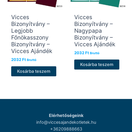
Vicces
Vicces
Bizonyítvány –
Bizonyítvány –
Legjobb
Nagypapa
Főnökasszony
Bizonyítvány –
Bizonyítvány –
Vicces Ajándék
Vicces Ajándék
2032
Ft
Bruttó
2032
Ft
Bruttó
Kosárba teszem
Kosárba teszem
Elérhetőségeink
info@viccesajandekotletek.hu
+36209888663