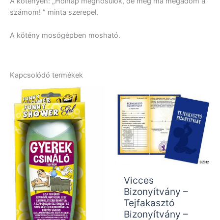
A kötényen: „Holnap megnősülök, de még ma megadom a
számom! ” minta szerepel.
A kötény mosógépben mosható.
Kapcsolódó termékek
Vicces
Bizonyítvány –
Tejfakasztó
Bizonyítvány –