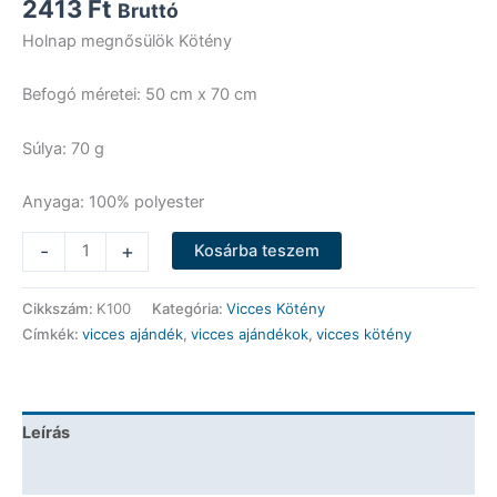
2413
Ft
Bruttó
Holnap megnősülök Kötény
Befogó méretei: 50 cm x 70 cm
Súlya: 70 g
Anyaga: 100% polyester
Vicces
-
+
Kosárba teszem
Kötény
-
Cikkszám:
K100
Kategória:
Vicces Kötény
Holnap
Címkék:
vicces ajándék
,
vicces ajándékok
,
vicces kötény
megnősülök
-
Vicces
Ajándék
Leírás
mennyiség
További információk