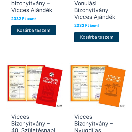
bizonyítvány –
Vonulási
Vicces Ajándék
Bizonyítvány –
Vicces Ajándék
2032
Ft
Bruttó
2032
Ft
Bruttó
Kosárba teszem
Kosárba teszem
Vicces
Vicces
Bizonyítvány –
Bizonyítvány –
40. Születésnapi
Nyugdíjas