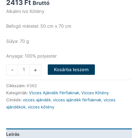
2413
Ft
Bruttó
Alkalmi ivó Kötény
Befogó méretei: 50 cm x 70 cm
Súlya: 70 g
Anyaga: 100% polyester
Vicces
-
+
Kosárba teszem
Kötény
-
Cikkszám:
K062
Alkalmi
Kategóriák:
Vicces Ajándék Férfiaknak
,
Vicces Kötény
ivó
Címkék:
vicces ajándék
,
vicces ajándék férfiaknak
,
vicces
-
ajándékok
,
vicces kötény
Vicces
Ajándék
mennyiség
Leírás