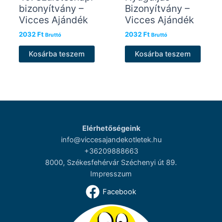
bizonyítvány –
Bizonyítvány –
Vicces Ajándék
Vicces Ajándék
2032
Ft
2032
Ft
Bruttó
Bruttó
Kosárba teszem
Kosárba teszem
Elérhetőségeink
info@viccesajandekotletek.hu
+36209888663
8000, Székesfehérvár Széchenyi út 89.
Impresszum
Facebook