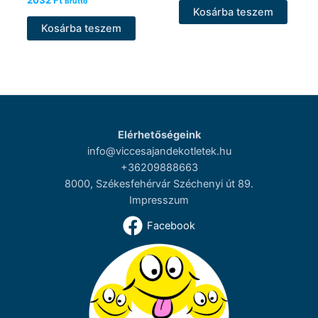
2032
Ft
Bruttó
Kosárba teszem
Kosárba teszem
Elérhetőségeink
info@viccesajandekotletek.hu
+36209888663
8000, Székesfehérvár Széchenyi út 89.
Impresszum
Facebook