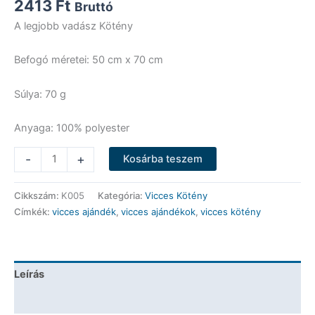
2413
Ft
Bruttó
A legjobb vadász Kötény
Befogó méretei: 50 cm x 70 cm
Súlya: 70 g
Anyaga: 100% polyester
Vicces
-
+
Kosárba teszem
Kötény
-
Cikkszám:
K005
Kategória:
Vicces Kötény
A
Címkék:
vicces ajándék
,
vicces ajándékok
,
vicces kötény
legjobb
vadász
-
Vicces
Leírás
Ajándék
mennyiség
További információk