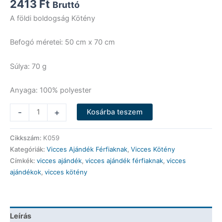
2413
Ft
Bruttó
A földi boldogság Kötény
Befogó méretei: 50 cm x 70 cm
Súlya: 70 g
Anyaga: 100% polyester
Vicces
-
+
Kosárba teszem
Kötény
-
Cikkszám:
K059
A
Kategóriák:
Vicces Ajándék Férfiaknak
,
Vicces Kötény
földi
Címkék:
vicces ajándék
,
vicces ajándék férfiaknak
,
vicces
boldogság
ajándékok
,
vicces kötény
-
Vicces
Ajándék
mennyiség
Leírás