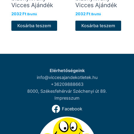
Vicces Ajándék
Vicces Ajándék
2032
Ft
2032
Ft
Bruttó
Bruttó
Kosárba teszem
Kosárba teszem
Elérhetőségeink
info@viccesajandekotletek.hu
+36209888663
8000, Székesfehérvár Széchenyi út 89.
Impresszum
Facebook