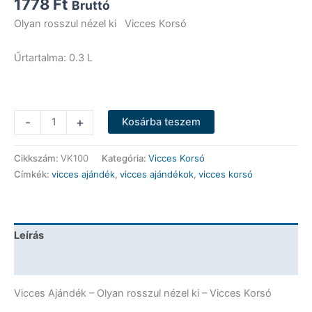
1778
Ft
Bruttó
Olyan rosszul nézel ki Vicces Korsó
Űrtartalma: 0.3 L
Vicces
-
+
Kosárba teszem
Korsó
-
Cikkszám:
VK100
Kategória:
Vicces Korsó
Olyan
Címkék:
vicces ajándék
,
vicces ajándékok
,
vicces korsó
rosszul
nézel
ki
-
Leírás
Vicces
Ajándék
További információk
mennyiség
Vicces Ajándék – Olyan rosszul nézel ki – Vicces Korsó