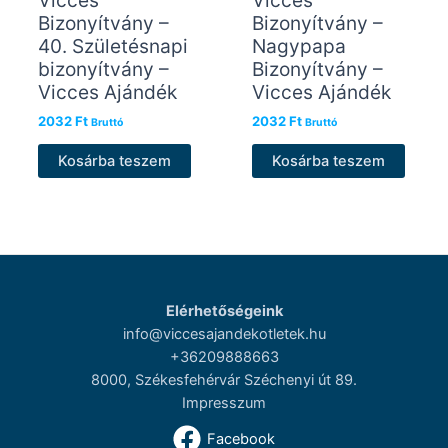
Bizonyítvány –
Bizonyítvány –
40. Születésnapi
Nagypapa
bizonyítvány –
Bizonyítvány –
Vicces Ajándék
Vicces Ajándék
2032
Ft
2032
Ft
Bruttó
Bruttó
Kosárba teszem
Kosárba teszem
Elérhetőségeink
info@viccesajandekotletek.hu
+36209888663
8000, Székesfehérvár Széchenyi út 89.
Impresszum
Facebook