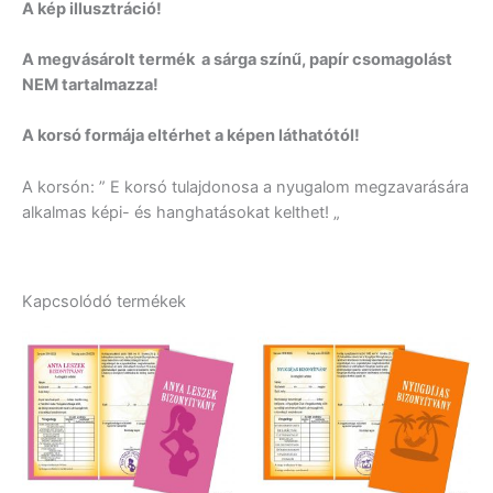
A kép illusztráció!
A megvásárolt termék a sárga színű, papír csomagolást
NEM tartalmazza!
A korsó formája eltérhet a képen láthatótól!
A korsón: ” E korsó tulajdonosa a nyugalom megzavarására
alkalmas képi- és hanghatásokat kelthet! „
Kapcsolódó termékek