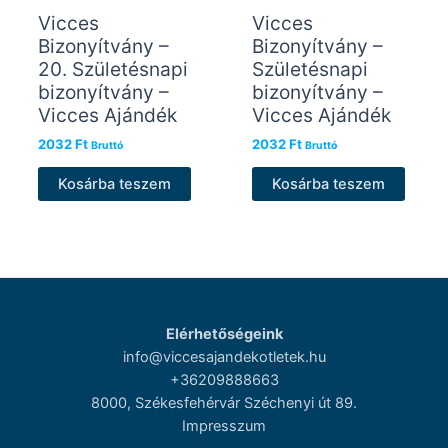
Vicces
Vicces
Bizonyítvány –
Bizonyítvány –
20. Születésnapi
Születésnapi
bizonyítvány –
bizonyítvány –
Vicces Ajándék
Vicces Ajándék
2032
Ft
2032
Ft
Bruttó
Bruttó
Kosárba teszem
Kosárba teszem
Elérhetőségeink
info@viccesajandekotletek.hu
+36209888663
8000, Székesfehérvár Széchenyi út 89.
Impresszum