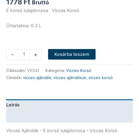
1778
Ft
Bruttó
E korsó tulajdonosa Vicces Korsó
Űrtartalma: 0.3 L
Vicces
-
+
Kosárba teszem
Korsó
-
Cikkszám:
VK041
Kategória:
Vicces Korsó
E
Címkék:
vicces ajándék
,
vicces ajándékok
,
vicces korsó
korsó
tulajdonosa
-
Vicces
Leírás
Ajándék
mennyiség
További információk
Vicces Ajándék – E korsó tulajdonosa – Vicces Korsó