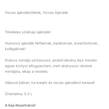
Vicces ajándékötletek, Vicces Ajándék
Tökéletes szülinapi ajándék!
Humoros ajándék férfiaknak, barátoknak, ismerősöknek,
kollégáknak!
Poénos mintájú söröskorsó, amiből élmény lesz minden
egyes kortyot elfogyasztani, mert ahányszor ránézel
mintájára, elkap a nevetés.
Válaszd bátran, ha kreatív és vicces ajándékot keresel!
Űrtartalma: 0.3 L
A kép illusztráció!