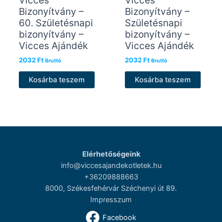
Bizonyítvány –
Bizonyítvány –
60. Születésnapi
Születésnapi
bizonyítvány –
bizonyítvány –
Vicces Ajándék
Vicces Ajándék
2032
Ft
2032
Ft
Bruttó
Bruttó
Kosárba teszem
Kosárba teszem
Elérhetőségeink
info@viccesajandekotletek.hu
+36209888663
8000, Székesfehérvár Széchenyi út 89.
Impresszum
Facebook