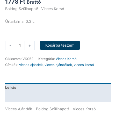
1778
Ft
Bruttó
Boldog Szülinapot! Vicces Korsó
Űrtartalma: 0.3 L
Vicces
-
+
Kosárba teszem
Korsó
-
Cikkszám:
VK052
Kategória:
Vicces Korsó
Boldog
Címkék:
vicces ajándék
,
vicces ajándékok
,
vicces korsó
Szülinapot!
-
Vicces
Ajándék
Leírás
mennyiség
További információk
Vicces Ajándék – Boldog Szülinapot! – Vicces Korsó