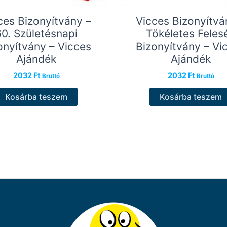
ces Bizonyítvány –
Vicces Bizonyítvá
60. Születésnapi
Tökéletes Feles
onyítvány – Vicces
Bizonyítvány – Vi
Ajándék
Ajándék
2032
Ft
2032
Ft
Bruttó
Bruttó
Kosárba teszem
Kosárba teszem