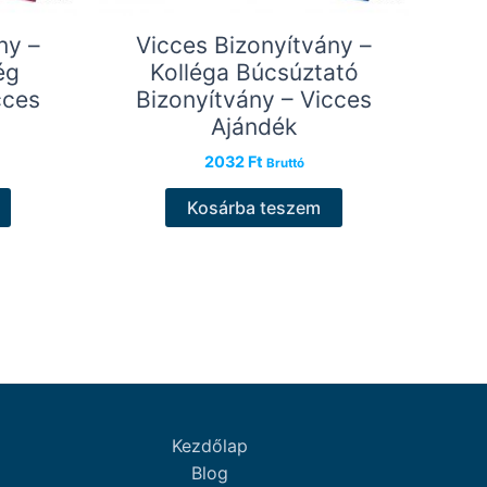
ny –
Vicces Bizonyítvány –
ég
Kolléga Búcsúztató
cces
Bizonyítvány – Vicces
Ajándék
2032
Ft
Bruttó
Kosárba teszem
Kezdőlap
Blog