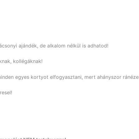
ácsonyi ajándék, de alkalom nélkül is adhatod!
knak, kollégáknak!
nden egyes kortyot elfogyasztani, mert ahányszor ránézel 
resel!