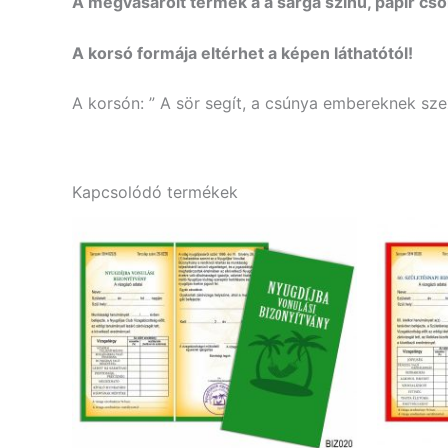
A megvásárolt termék a a sárga színű, papír c
A korsó formája eltérhet a képen láthatótól!
A korsón: ” A sör segít, a csúnya embereknek szex
Kapcsolódó termékek