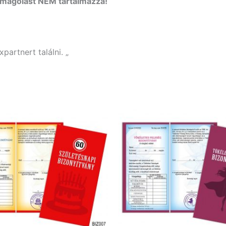
somagolást NEM tartalmazza!
partnert találni. „