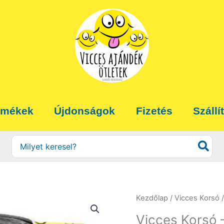
rmékek
Újdonságok
Fizetés
Szállí
Search
for:
Kezdőlap
/
Vicces Korsó
/
Vicces Korsó –