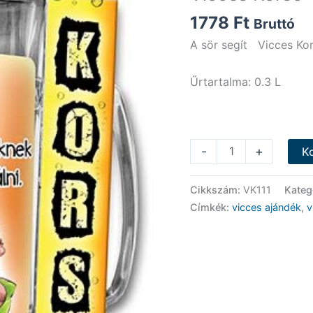
1778
Ft
Bruttó
A sör segít Vicces Ko
Űrtartalma: 0.3 L
Vicces
-
+
K
Korsó
-
Cikkszám:
VK111
Kateg
A
Címkék:
vicces ajándék
,
v
sör
segít
-
Vicces
Ajándék
mennyiség