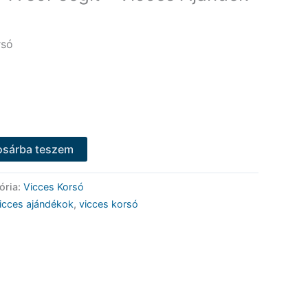
rsó
osárba teszem
ória:
Vicces Korsó
icces ajándékok
,
vicces korsó