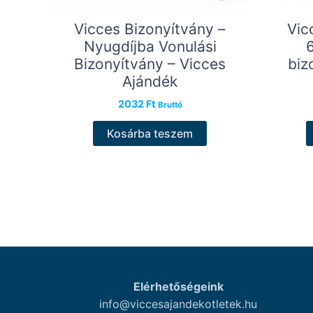
Vicces Bizonyítvány –
Vic
Nyugdíjba Vonulási
Bizonyítvány – Vicces
biz
Ajándék
2032
Ft
Bruttó
Kosárba teszem
Elérhetőségeink
info@viccesajandekotletek.hu