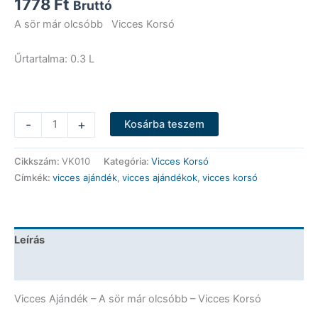
1778
Ft
Bruttó
A sör már olcsóbb Vicces Korsó
Űrtartalma: 0.3 L
Vicces
-
+
Kosárba teszem
Korsó
-
Cikkszám:
VK010
Kategória:
Vicces Korsó
A
Címkék:
vicces ajándék
,
vicces ajándékok
,
vicces korsó
sör
már
olcsóbb
-
Leírás
Vicces
Ajándék
További információk
mennyiség
Vicces Ajándék – A sör már olcsóbb – Vicces Korsó