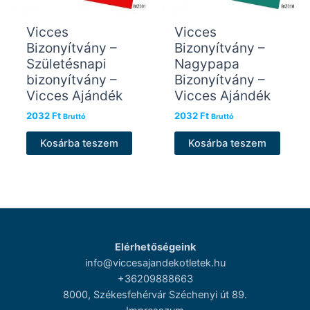
Vicces
Vicces
Bizonyítvány –
Bizonyítvány –
Születésnapi
Nagypapa
bizonyítvány –
Bizonyítvány –
Vicces Ajándék
Vicces Ajándék
2032
Ft
2032
Ft
Bruttó
Bruttó
Kosárba teszem
Kosárba teszem
Elérhetőségeink
info@viccesajandekotletek.hu
+36209888663
8000, Székesfehérvár Széchenyi út 89.