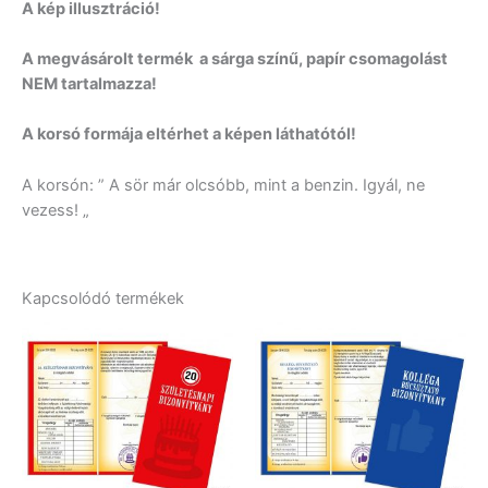
A kép illusztráció!
A megvásárolt termék a sárga színű, papír csomagolást
NEM tartalmazza!
A korsó formája eltérhet a képen láthatótól!
A korsón: ” A sör már olcsóbb, mint a benzin. Igyál, ne
vezess! „
Kapcsolódó termékek