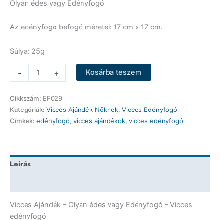
Olyan édes vagy Edényfogó
Az edényfogó befogó méretei: 17 cm x 17 cm.
Súlya: 25g
Vicces
-
+
Kosárba teszem
Edényfogó
-
Cikkszám:
EF029
Olyan
Kategóriák:
Vicces Ajándék Nőknek
,
Vicces Edényfogó
édes
Címkék:
edényfogó
,
vicces ajándékok
,
vicces edényfogó
vagy
Edényfogó
-
Vicces
Leírás
Ajándék
mennyiség
További információk
Vicces Ajándék – Olyan édes vagy Edényfogó – Vicces
edényfogó