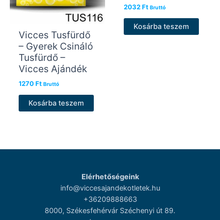
2032
Ft
Bruttó
Kosárba teszem
Vicces Tusfürdő
– Gyerek Csináló
Tusfürdő –
Vicces Ajándék
1270
Ft
Bruttó
Kosárba teszem
Elérhetőségeink
info@viccesajandekotletek.hu
+36209888663
8000, Székesfehérvár Széchenyi út 89.