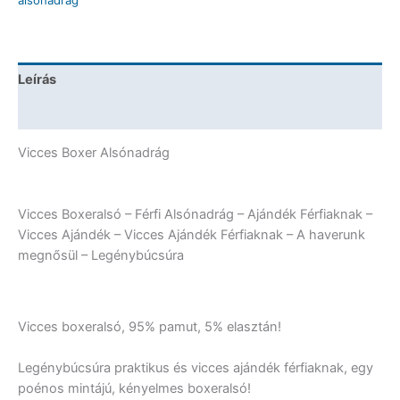
alsónadrág
Vicces
Ajándék
Férfiaknak
-
Leírás
Legénybúcsúra
mennyiség
További információk
Vicces Boxer Alsónadrág
Vicces Boxeralsó – Férfi Alsónadrág – Ajándék Férfiaknak –
Vicces Ajándék – Vicces Ajándék Férfiaknak – A haverunk
megnősül – Legénybúcsúra
Vicces boxeralsó, 95% pamut, 5% elasztán!
Legénybúcsúra praktikus és vicces ajándék férfiaknak, egy
poénos mintájú, kényelmes boxeralsó!