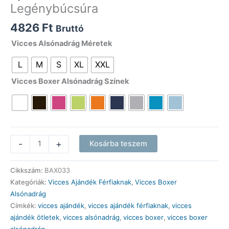
Legénybúcsúra
4826
Ft
Bruttó
Vicces Alsónadrág Méretek
L
M
S
XL
XXL
Vicces Boxer Alsónadrág Színek
Vicces
-
+
Kosárba teszem
Boxer
Alsónadrág
Cikkszám:
BAX033
-
Kategóriák:
Vicces Ajándék Férfiaknak
,
Vicces Boxer
A
Alsónadrág
haverunk
Címkék:
vicces ajándék
,
vicces ajándék férfiaknak
,
vicces
megnősül
ajándék ötletek
,
vicces alsónadrág
,
vicces boxer
,
vicces boxer
-