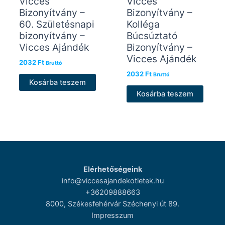
Vicces
Vicces
Bizonyítvány –
Bizonyítvány –
60. Születésnapi
Kolléga
bizonyítvány –
Búcsúztató
Vicces Ajándék
Bizonyítvány –
Vicces Ajándék
2032
Ft
Bruttó
2032
Ft
Bruttó
Kosárba teszem
Kosárba teszem
Elérhetőségeink
info@viccesajandekotletek.hu
+36209888663
8000, Székesfehérvár Széchenyi út 89.
Impresszum