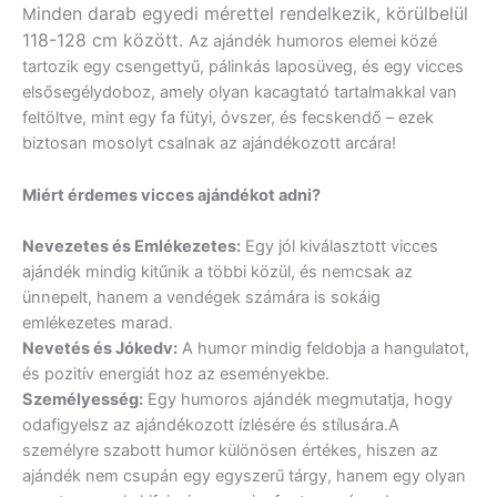
inden darab egyedi mérettel rendelkezik, körülbelül
M
118-128 cm között.
Az ajándék humoros elemei közé
tartozik egy csengettyű, pálinkás laposüveg, és egy vicces
elsősegélydoboz, amely olyan kacagtató tartalmakkal van
feltöltve, mint egy fa fütyi, óvszer, és fecskendő – ezek
biztosan mosolyt csalnak az ajándékozott arcára!
Miért érdemes vicces ajándékot adni?
Nevezetes és Emlékezetes:
Egy jól kiválasztott vicces
ajándék mindig kitűnik a többi közül, és nemcsak az
ünnepelt, hanem a vendégek számára is sokáig
emlékezetes marad.
Nevetés és Jókedv:
A humor mindig feldobja a hangulatot,
és pozitív energiát hoz az eseményekbe.
Személyesség:
Egy humoros ajándék megmutatja, hogy
odafigyelsz az ajándékozott ízlésére és stílusára.A
személyre szabott humor különösen értékes, hiszen az
ajándék nem csupán egy egyszerű tárgy, hanem egy olyan