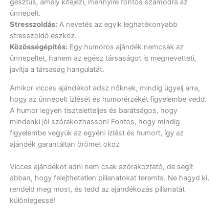
gesztus, amely kifejezi, mennyire fontos számodra az
ünnepelt.
Stresszoldás:
A nevetés az egyik leghatékonyabb
stresszoldó eszköz.
Közösségépítés:
Egy humoros ajándék nemcsak az
ünnepeltet, hanem az egész társaságot is megnevetteti,
javítja a társaság hangulatát.
Amikor vicces ajándékot adsz nőknek, mindig ügyelj arra,
hogy az ünnepelt ízlését és humorérzékét figyelembe vedd.
A humor legyen tiszteletteljes és barátságos, hogy
mindenki jól szórakozhasson! Fontos, hogy mindig
figyelembe vegyük az egyéni ízlést és humort, így az
ajándék garantáltan örömet okoz
Vicces ajándékot adni nem csak szórakoztató, de segít
abban, hogy felejthetetlen pillanatokat teremts. Ne hagyd ki,
rendeld meg most, és tedd az ajándékozás pillanatát
különlegessé!