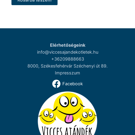
Elérhetőségeink
info@viccesajandekotletek.hu
+36209888663
8000, Székesfehérvár Széchenyi út 89.
Impresszum
Facebook