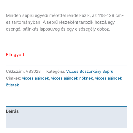
Minden seprű egyedi mérettel rendelkezik, az 118-128 cm-
es tartományban.
A seprű részeként tartozik hozzá egy
csengő, pálinkás laposüveg és egy elsősegély doboz.
Elfogyott
Cikkszám:
VBS028
Kategória:
Vicces Boszorkány Seprű
Címkék:
vicces ajándék
,
vicces ajándék nőknek
,
vicces ajándék
ötletek
Leírás
További információk