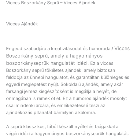
Vicces Boszorkány Seprű – Vicces Ajándék
Vicces Ajándék
Vicces
Engedd szabadjára a kreativitásodat és humorodat!
Boszorkány seprű, amely a hagyományos
boszorkányseprűk hangulatát idézi.
Ez a vicces
Boszorkány seprű tökéletes ajándék, amely biztosan
feldobja az ünnepi hangulatot, és garantáltan különleges és
egyedi meglepetést nyújt. Sokoldalú ajándék, amely akár
farsangi jelmez kiegészítőként is megállja a helyét, de
önmagában is remek ötlet. Ez a humoros ajándék mosolyt
csal mindenki arcára, és emlékezetessé teszi az
ajándékozás pillanatát bármilyen alkalomra.
A seprű klasszikus, fából készült nyéllel és faágakkal a
végén idézi a hagyományos boszorkányseprűk hangulatát.