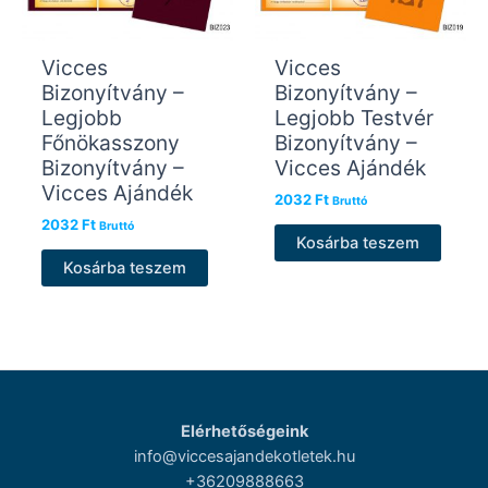
Vicces
Vicces
Bizonyítvány –
Bizonyítvány –
Legjobb
Legjobb Testvér
Főnökasszony
Bizonyítvány –
Bizonyítvány –
Vicces Ajándék
Vicces Ajándék
2032
Ft
Bruttó
2032
Ft
Bruttó
Kosárba teszem
Kosárba teszem
Elérhetőségeink
info@viccesajandekotletek.hu
+36209888663