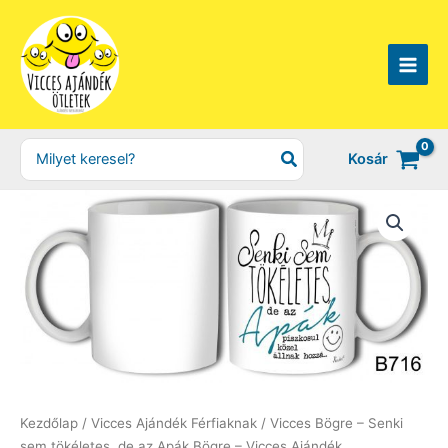
Skip
to
content
Search
Kosár
for:
Kezdőlap
/
Vicces Ajándék Férfiaknak
/ Vicces Bögre – Senki
sem tökéletes, de az Apák Bögre – Vicces Ajándék