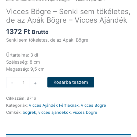
Vicces Bögre – Senki sem tökéletes,
de az Apák Bögre – Vicces Ajándék
1372
Ft
Bruttó
Senki sem tökéletes, de az Apák Bögre
Űrtartalma: 3 dl
Szélesség: 8 cm
Magasság: 9,5 cm
Vicces
-
+
Kosárba teszem
Bögre
-
Cikkszám:
B716
Senki
Kategóriák:
Vicces Ajándék Férfiaknak
,
Vicces Bögre
sem
Címkék:
bögrék
,
vicces ajándékok
,
vicces bögre
tökéletes,
de
az
Apák