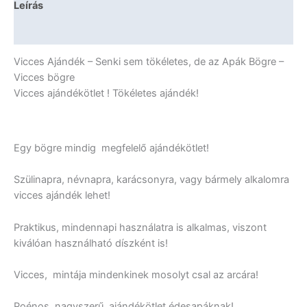
Leírás
Bögre
-
További információk
Vicces
Ajándék
Vicces Ajándék – Senki sem tökéletes, de az Apák Bögre –
mennyiség
Vicces bögre
Vicces ajándékötlet ! Tökéletes ajándék!
Egy bögre mindig megfelelő ajándékötlet!
Szülinapra, névnapra, karácsonyra, vagy bármely alkalomra
vicces ajándék lehet!
Praktikus, mindennapi használatra is alkalmas, viszont
kiválóan használható díszként is!
Vicces, mintája mindenkinek mosolyt csal az arcára!
Poénos, nagyszerű ajándékötlet édesapáknak!