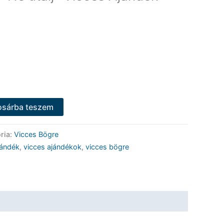
osárba teszem
ria:
Vicces Bögre
jándék
,
vicces ajándékok
,
vicces bögre