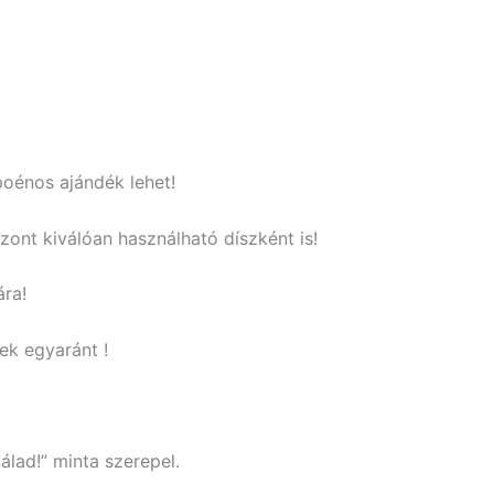
poénos ajándék lehet!
szont kiválóan használható díszként is!
ára!
ek egyaránt !
lad!” minta szerepel.