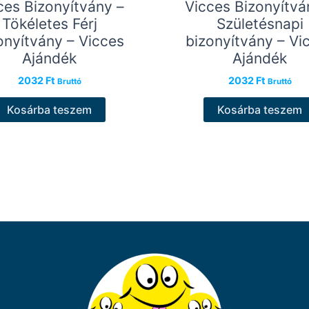
ces Bizonyítvány –
Vicces Bizonyítvá
Tökéletes Férj
Születésnapi
onyítvány – Vicces
bizonyítvány – Vi
Ajándék
Ajándék
2032
Ft
2032
Ft
Bruttó
Bruttó
Kosárba teszem
Kosárba teszem