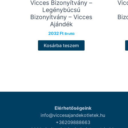
Vicces Bizonyítvány –
Vic
Legénybúcsú
Bizonyítvány – Vicces
Biz
Ajándék
2032
Ft
Bruttó
Kosárba teszem
Elérhetőségeink
info@viccesajandekotletek.hu
+36209888663