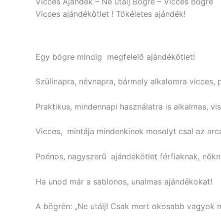
Vicces Ajándék – Ne utálj Bögre – Vicces bögre
Vicces ajándékötlet ! Tökéletes ajándék!
Egy bögre mindig megfelelő ajándékötlet!
Szülinapra, névnapra, bármely alkalomra vicces, 
Praktikus, mindennapi használatra is alkalmas, vi
Vicces, mintája mindenkinek mosolyt csal az arc
Poénos, nagyszerű ajándékötlet férfiaknak, nőkn
Ha unod már a sablonos, unalmas ajándékokat!
A bögrén: „Ne utálj! Csak mert okosabb vagyok ná