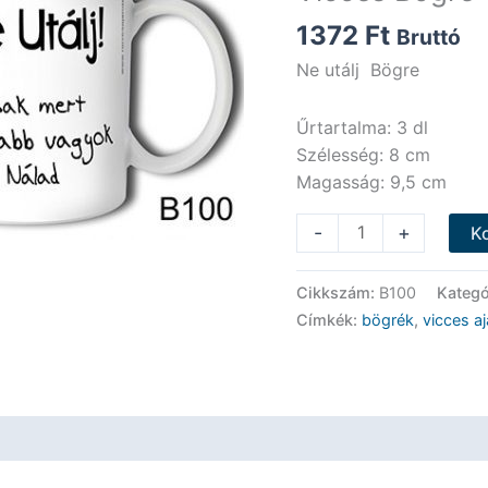
1372
Ft
Bruttó
Ne utálj Bögre
Űrtartalma: 3 dl
Szélesség: 8 cm
Magasság: 9,5 cm
Vicces
-
+
K
Bögre
-
Cikkszám:
B100
Kategó
Ne
Címkék:
bögrék
,
vicces a
utálj-
Vicces
Ajándék
mennyiség