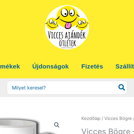
rmékek
Újdonságok
Fizetés
Szállí
Search
for:
Kezdőlap
/
Vicces Bögre
Vicces Bögre 