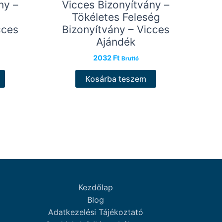
ny –
Vicces Bizonyítvány –
Tökéletes Feleség
cces
Bizonyítvány – Vicces
Ajándék
2032
Ft
Bruttó
Kosárba teszem
Kezdőlap
Blog
Adatkezelési Tájékoztató