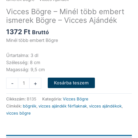
Vicces Bögre – Minél több embert
ismerek Bögre – Vicces Ajándék
1372
Ft
Bruttó
Minél több embert Bögre
Űrtartalma: 3 dl
Szélesség: 8 cm
Magasság: 9,5 cm
Vicces
-
+
Kosárba teszem
Bögre
-
Cikkszám:
B135
Kategória:
Vicces Bögre
Minél
Címkék:
bögrék
,
vicces ajándék férfiaknak
,
vicces ajándékok
,
több
vicces bögre
embert
ismerek
Bögre
-