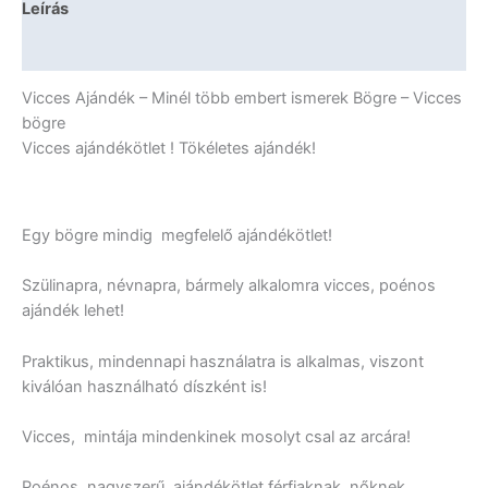
Leírás
Vicces
Ajándék
További információk
mennyiség
Vicces Ajándék – Minél több embert ismerek Bögre – Vicces
bögre
Vicces ajándékötlet ! Tökéletes ajándék!
Egy bögre mindig megfelelő ajándékötlet!
Szülinapra, névnapra, bármely alkalomra vicces, poénos
ajándék lehet!
Praktikus, mindennapi használatra is alkalmas, viszont
kiválóan használható díszként is!
Vicces, mintája mindenkinek mosolyt csal az arcára!
Poénos, nagyszerű ajándékötlet férfiaknak, nőknek,