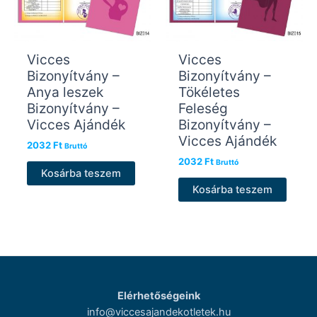
Vicces
Vicces
Bizonyítvány –
Bizonyítvány –
Anya leszek
Tökéletes
Bizonyítvány –
Feleség
Vicces Ajándék
Bizonyítvány –
Vicces Ajándék
2032
Ft
Bruttó
2032
Ft
Bruttó
Kosárba teszem
Kosárba teszem
Elérhetőségeink
info@viccesajandekotletek.hu