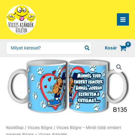
Skip
to
content
Search
Kosár
for:
Kezdőlap
/
Vicces Bögre
/ Vicces Bögre – Minél több embert
ismerek Bögre – Vicces Ajándék