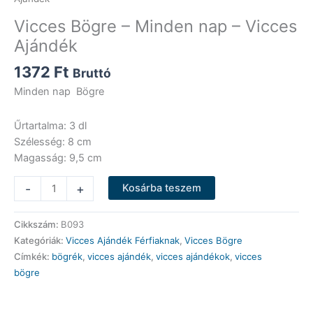
Vicces Bögre – Minden nap – Vicces
Ajándék
1372
Ft
Bruttó
Minden nap Bögre
Űrtartalma: 3 dl
Szélesség: 8 cm
Magasság: 9,5 cm
Vicces
-
+
Kosárba teszem
Bögre
-
Cikkszám:
B093
Minden
Kategóriák:
Vicces Ajándék Férfiaknak
,
Vicces Bögre
nap
Címkék:
bögrék
,
vicces ajándék
,
vicces ajándékok
,
vicces
-
bögre
Vicces
Ajándék
mennyiség