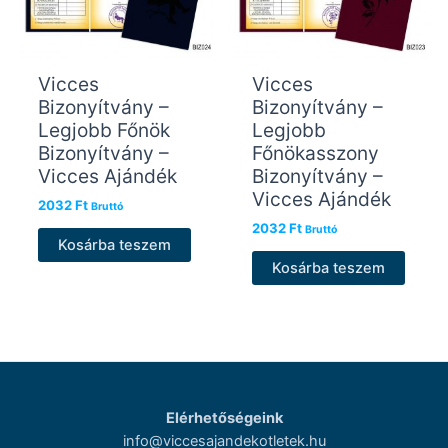
Vicces
Vicces
Bizonyítvány –
Bizonyítvány –
Legjobb Főnök
Legjobb
Bizonyítvány –
Főnökasszony
Vicces Ajándék
Bizonyítvány –
Vicces Ajándék
2032
Ft
Bruttó
2032
Ft
Bruttó
Kosárba teszem
Kosárba teszem
Elérhetőségeink
info@viccesajandekotletek.hu