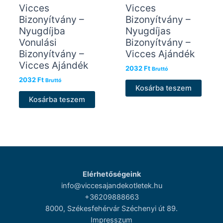
Vicces
Vicces
Bizonyítvány –
Bizonyítvány –
Nyugdíjba
Nyugdíjas
Vonulási
Bizonyítvány –
Bizonyítvány –
Vicces Ajándék
Vicces Ajándék
2032
Ft
Bruttó
2032
Ft
Bruttó
Kosárba teszem
Kosárba teszem
Elérhetőségeink
info@viccesajandekotletek.hu
+36209888663
8000, Székesfehérvár Széchenyi út 89.
Impresszum