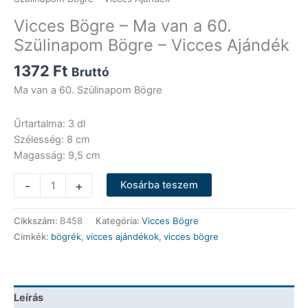
Vicces Bögre – Ma van a 60.
Szülinapom Bögre – Vicces Ajándék
1372
Ft
Bruttó
Ma van a 60. Szülinapom Bögre
Űrtartalma: 3 dl
Szélesség: 8 cm
Magasság: 9,5 cm
Vicces
-
+
Kosárba teszem
Bögre
-
Cikkszám:
B458
Kategória:
Vicces Bögre
Ma
Címkék:
bögrék
,
vicces ajándékok
,
vicces bögre
van
a
60.
Szülinapom
Leírás
Bögre