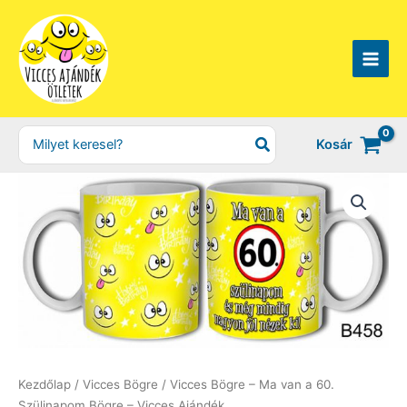
Skip
to
content
Search
Kosár
for:
Kezdőlap
/
Vicces Bögre
/ Vicces Bögre – Ma van a 60.
Szülinapom Bögre – Vicces Ajándék