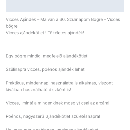
-
További információk
Vicces
Ajándék
Vicces Ajándék – Ma van a 60. Szülinapom Bögre – Vicces
mennyiség
bögre
Vicces ajándékötlet ! Tökéletes ajándék!
Egy bögre mindig megfelelő ajándékötlet!
Szülinapra vicces, poénos ajándék lehet!
Praktikus, mindennapi használatra is alkalmas, viszont
kiválóan használható díszként is!
Vicces, mintája mindenkinek mosolyt csal az arcára!
Poénos, nagyszerű ajándékötlet születésnapra!
Ha unod már a sablonos, unalmas ajándékokat!