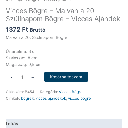
Vicces Bögre – Ma van a 20.
Szülinapom Bögre – Vicces Ajándék
1372
Ft
Bruttó
Ma van a 20. Szülinapom Bögre
Űrtartalma: 3 dl
Szélesség: 8 cm
Magasság: 9,5 cm
Vicces
-
+
Kosárba teszem
Bögre
-
Cikkszám:
B454
Kategória:
Vicces Bögre
Ma
Címkék:
bögrék
,
vicces ajándékok
,
vicces bögre
van
a
20.
Szülinapom
Leírás
Bögre