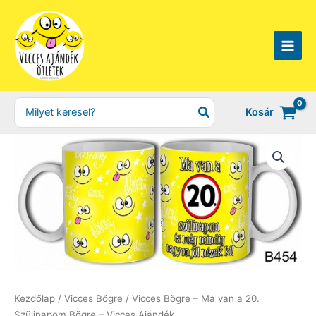
Skip
to
content
Search
Kosár
for:
Kezdőlap
/
Vicces Bögre
/ Vicces Bögre – Ma van a 20.
Szülinapom Bögre – Vicces Ajándék