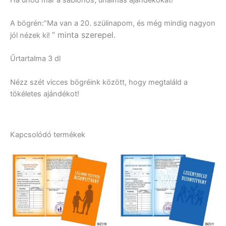
A bögrén:”Ma van a 20. szülinapom, és még mindig nagyon
” minta szerepel.
jól nézek ki!
Űrtartalma 3 dl
Nézz szét vicces bögréink között, hogy megtaláld a
tökéletes ajándékot!
Kapcsolódó termékek