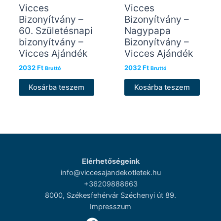
Vicces
Vicces
Bizonyítvány –
Bizonyítvány –
60. Születésnapi
Nagypapa
bizonyítvány –
Bizonyítvány –
Vicces Ajándék
Vicces Ajándék
2032
Ft
2032
Ft
Bruttó
Bruttó
Kosárba teszem
Kosárba teszem
Elérhetőségeink
info@viccesajandekotletek.hu
+36209888663
8000, Székesfehérvár Széchenyi út 89.
Impresszum