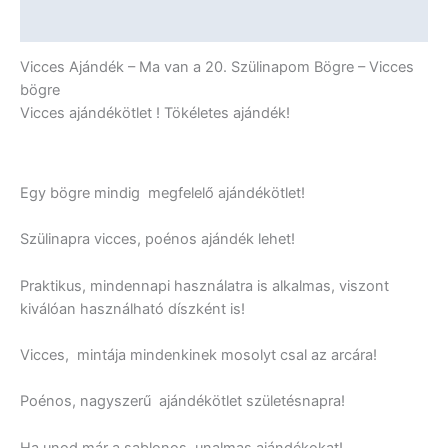
-
További információk
Vicces
Ajándék
Vicces Ajándék – Ma van a 20. Szülinapom Bögre – Vicces
mennyiség
bögre
Vicces ajándékötlet ! Tökéletes ajándék!
Egy bögre mindig megfelelő ajándékötlet!
Szülinapra vicces, poénos ajándék lehet!
Praktikus, mindennapi használatra is alkalmas, viszont
kiválóan használható díszként is!
Vicces, mintája mindenkinek mosolyt csal az arcára!
Poénos, nagyszerű ajándékötlet születésnapra!
Ha unod már a sablonos, unalmas ajándékokat!