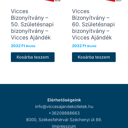
Vicces
Vicces
Bizonyítvány –
Bizonyítvány –
50. Születésnapi
60. Születésnapi
bizonyítvány –
bizonyítvány –
Vicces Ajándék
Vicces Ajándék
2032
Ft
2032
Ft
Bruttó
Bruttó
Kosárba teszem
Kosárba teszem
Elérhetőségeink
info@viccesajandekotletek.hu
+36209888663
8000, Székesfehérvár Széchenyi út 89.
Impresszum