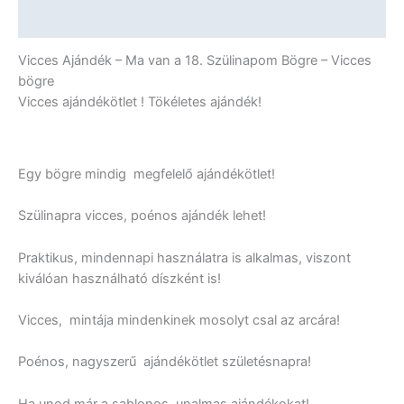
-
További információk
Vicces
Ajándék
Vicces Ajándék – Ma van a 18. Szülinapom Bögre – Vicces
mennyiség
bögre
Vicces ajándékötlet ! Tökéletes ajándék!
Egy bögre mindig megfelelő ajándékötlet!
Szülinapra vicces, poénos ajándék lehet!
Praktikus, mindennapi használatra is alkalmas, viszont
kiválóan használható díszként is!
Vicces, mintája mindenkinek mosolyt csal az arcára!
Poénos, nagyszerű ajándékötlet születésnapra!
Ha unod már a sablonos, unalmas ajándékokat!