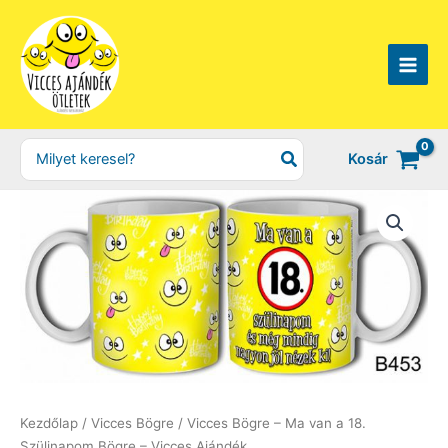
Skip
to
content
Search
Kosár
for:
Kezdőlap
/
Vicces Bögre
/ Vicces Bögre – Ma van a 18.
Szülinapom Bögre – Vicces Ajándék