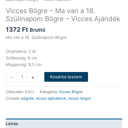
Vicces Bögre – Ma van a 18.
Szülinapom Bögre – Vicces Ajándék
1372
Ft
Bruttó
Ma van a 18. Szülinapom Bögre
Űrtartalma: 3 dl
Szélesség: 8 cm
Magasság: 9,5 cm
Vicces
-
+
Kosárba teszem
Bögre
-
Cikkszám:
B453
Kategória:
Vicces Bögre
Ma
Címkék:
bögrék
,
vicces ajándékok
,
vicces bögre
van
a
18.
Szülinapom
Leírás
Bögre