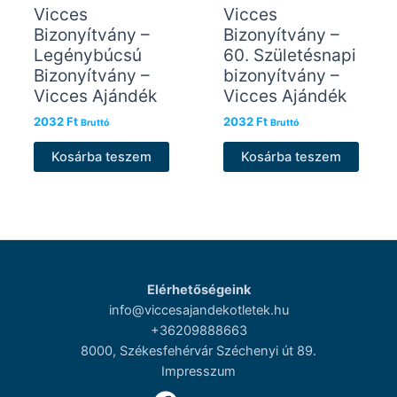
Vicces
Vicces
Bizonyítvány –
Bizonyítvány –
Legénybúcsú
60. Születésnapi
Bizonyítvány –
bizonyítvány –
Vicces Ajándék
Vicces Ajándék
2032
Ft
2032
Ft
Bruttó
Bruttó
Kosárba teszem
Kosárba teszem
Elérhetőségeink
info@viccesajandekotletek.hu
+36209888663
8000, Székesfehérvár Széchenyi út 89.
Impresszum