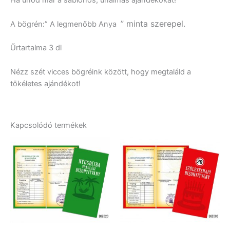
” minta szerepel.
A bögrén:” A legmenőbb Anya
Űrtartalma 3 dl
Nézz szét vicces bögréink között, hogy megtaláld a
tökéletes ajándékot!
Kapcsolódó termékek