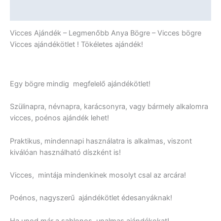
mennyiség
További információk
Vicces Ajándék – Legmenőbb Anya Bögre – Vicces bögre
Vicces ajándékötlet ! Tökéletes ajándék!
Egy bögre mindig megfelelő ajándékötlet!
Szülinapra, névnapra, karácsonyra, vagy bármely alkalomra
vicces, poénos ajándék lehet!
Praktikus, mindennapi használatra is alkalmas, viszont
kiválóan használható díszként is!
Vicces, mintája mindenkinek mosolyt csal az arcára!
Poénos, nagyszerű ajándékötlet édesanyáknak!
Ha unod már a sablonos, unalmas ajándékokat!