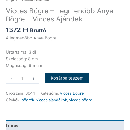
Vicces Bögre – Legmenőbb Anya
Bögre – Vicces Ajándék
1372
Ft
Bruttó
A legmenőbb Anya Bögre
Űrtartalma: 3 dl
Szélesség: 8 cm
Magasság: 9,5 cm
Vicces
-
+
Kosárba teszem
Bögre
-
Cikkszám:
B644
Kategória:
Vicces Bögre
Legmenőbb
Címkék:
bögrék
,
vicces ajándékok
,
vicces bögre
Anya
Bögre
-
Vicces
Leírás
Ajándék